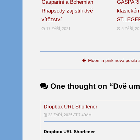
Gasparini a Bohemian
GASPARINI
Rhapsody zajistili dvě
klasickém
vítězství
ST.LEGE
17 ZÁŘÍ, 2021
5 ZÁŘÍ, 2
Post navigation
Moon in pink nová posila s
One thought on “
Dvě umí
Dropbox URL Shortener
23 ZÁŘÍ, 2025 AT 7:49AM
Dropbox URL Shortener