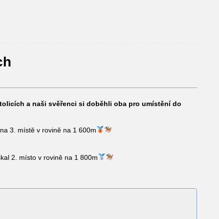
ch
tolicích a naši svěřenci si doběhli oba pro umístění do
a 3. místě v rovině na 1 600m
kal 2. místo v rovině na 1 800m