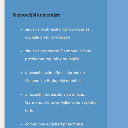
Nejnovější komentáře
sinusitis postnasal drip
:
Gordana se
dočkala prvního vítězství
sinusitis treatment
:
Garmona v Cena
prezidenta republiky neuspěla
amoxicillin side effect information
:
Gasparini v Budapešti neběhal
amoxicillin moderate side effects
:
Garmona druhá ve Velké ceně českého
turfu
community‑acquired pneumonia
: