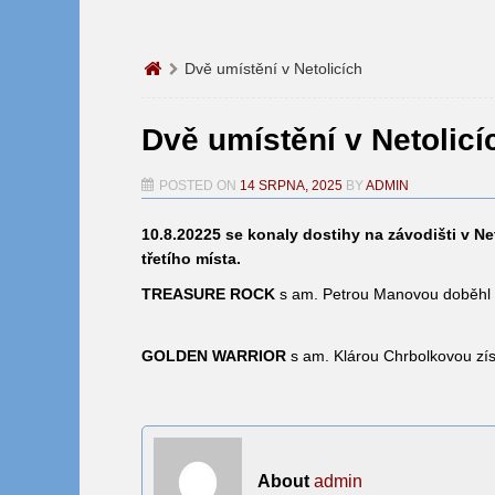
Dvě umístění v Netolicích
Dvě umístění v Netolicí
POSTED ON
14 SRPNA, 2025
BY
ADMIN
10.8.20225 se konaly dostihy na závodišti v Ne
třetího místa.
TREASURE ROCK
s am. Petrou Manovou doběhl n
GOLDEN WARRIOR
s am. Klárou Chrbolkovou zís
About
admin