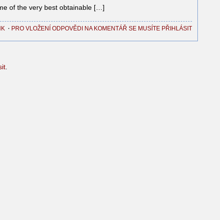
me of the very best obtainable […]
NK
⋅
PRO VLOŽENÍ ODPOVĚDI NA KOMENTÁŘ SE MUSÍTE PŘIHLÁSIT
sit
.