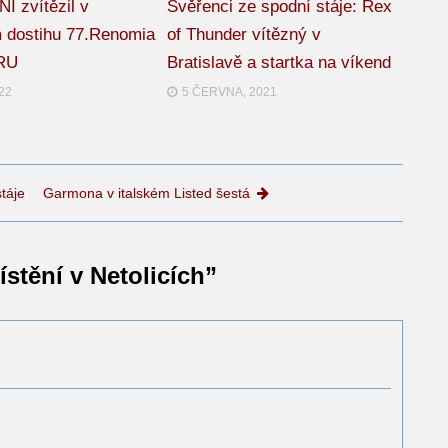
 zvítězil v
Svěřenci ze spodní stáje: Rex
 dostihu 77.Renomia
of Thunder vítězný v
RU
Bratislavě a startka na víkend
022
5 ČERVNA, 2021
táje
Garmona v italském Listed šestá
stění v Netolicích
”