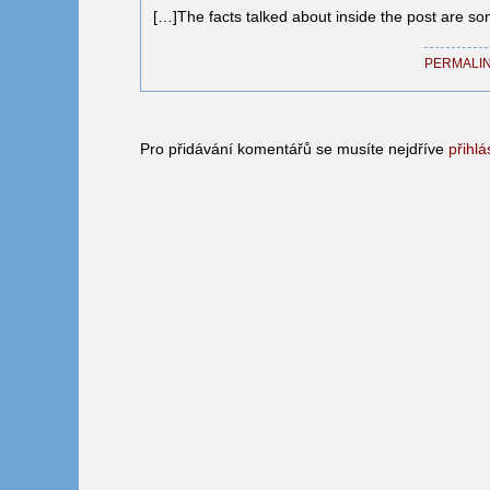
[…]The facts talked about inside the post are so
PERMALI
Pro přidávání komentářů se musíte nejdříve
přihlá