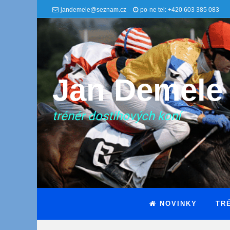
jandemele@seznam.cz
po-ne tel: +420 603 385 083
Jan Demele
trénér dostihových koní
NOVINKY
TR