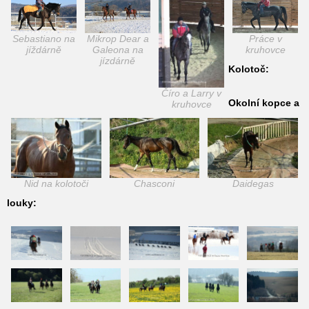
Sebastiano na
Mikrop Dear a
Práce v
jíždárně
Galeona na
kruhovce
jízdárně
Kolotoč:
Číro a Larry v
Okolní kopce a
kruhovce
Nid na kolotoči
Chasconi
Daidegas
louky: