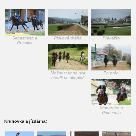
Sebastiano a
Písková dráha
Překážky
Rusalka
Možnost koně učit
Po práci
chodit ve skupině
Monarcho a
Poinsettia
Kruhovka a jízdárna: