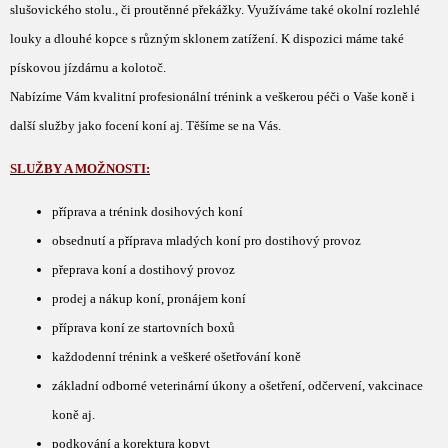
slušovického stolu., či proutěnné překážky.
Využíváme také okolní rozlehlé
louky a dlouhé kopce s různým sklonem zatížení. K dispozici máme také
pískovou jízdárnu a kolotoč.
Nabízíme Vám kvalitní profesionální trénink a veškerou péči
o Vaše koně i
další služby jako focení koní aj. Těšíme se na Vás.
SLUŽBY A MOŽNOSTI:
příprava a trénink dosihových koní
obsednutí a příprava mladých koní pro dostihový provoz
přeprava koní a dostihový provoz
prodej a nákup koní, pronájem koní
příprava koní ze startovních boxů
každodenní trénink a veškeré ošetřování koně
základní odborné veterinární úkony a ošetření, odčervení, vakcinace
koně aj.
podkování a korektura kopyt