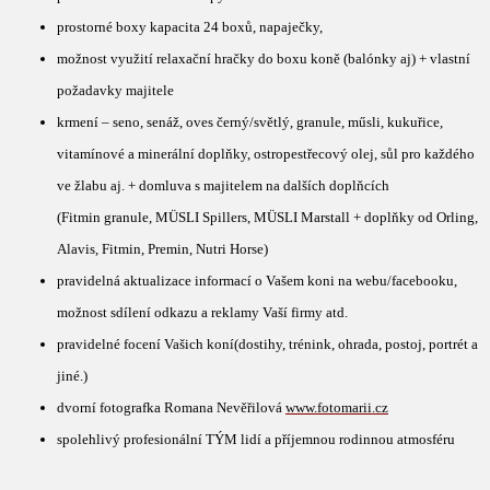
prostorné boxy kapacita 24 boxů, napaječky,
možnost využití relaxační hračky do boxu koně (balónky aj) + vlastní
požadavky majitele
krmení – seno, senáž, oves černý/světlý, granule, műsli, kukuřice,
vitamínové a minerální doplňky, ostropestřecový olej,
sůl pro každého
ve žlabu aj.
+ domluva s majitelem na dalších doplňcích
(Fitmin granule, MÜSLI Spillers, MÜSLI Marstall + doplňky od Orling,
Alavis, Fitmin,
Premin, Nutri Horse)
pravidelná aktualizace informací o Vašem koni na webu/facebooku,
možnost sdílení odkazu a reklamy Vaší firmy atd.
pravidelné focení Vašich koní(dostihy, trénink, ohrada, postoj, portrét a
jiné.)
dvorní fotografka Romana Nevěřilová
www.fotomarii.cz
spolehlivý profesionální TÝM lidí a příjemnou rodinnou atmosféru