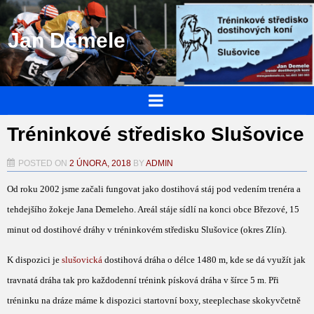
Jan Demele
Tréninkové středisko Slušovice
POSTED ON
2 ÚNORA, 2018
BY
ADMIN
Od roku 2002 jsme začali fungovat jako dostihová stáj pod vedením trenéra a
tehdejšího žokeje Jana Demeleho.
Areál
stáje sídlí na konci obce Březové, 15
minut od dostihové dráhy v tréninkovém středisku Slušovice (okres Zlín).
K dispozici je
slušovická
dostihová dráha o délce 1480 m, kde se dá využít jak
travnatá dráha tak pro každodenní trénink písková dráha v šírce 5 m. Při
tréninku na dráze máme k dispozici startovní boxy, steeplechase skokyvčetně