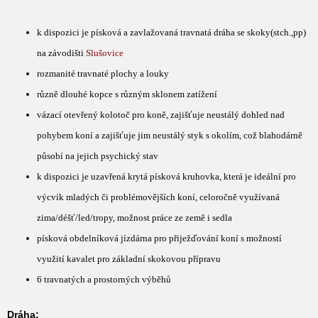
k dispozici je písková a zavlažovaná travnatá dráha se skoky(stch.,pp)
na závodišti
Slušovice
rozmanité travnaté plochy a louky
různě dlouhé kopce s různým sklonem zatížení
vázací otevřený kolotoč pro koně, zajišťuje neustálý dohled nad
pohybem koní a zajišťuje jim neustálý styk s okolím, což blahodárně
působí na jejich psychický stav
k dispozici je uzavřená krytá písková kruhovka, která je ideální pro
výcvik mladých či problémovějších koní, celoročně využívaná
zima/déšť/led/tropy, možnost práce ze země i sedla
písková obdelníková jízdárna pro přiježďování koní s možností
využití kavalet pro základní skokovou přípravu
6 travnatých a prostorných výběhů
Dráha: