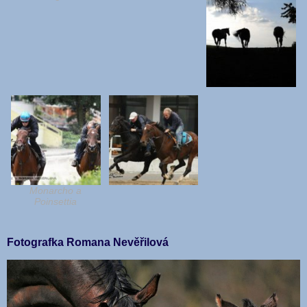
Monarcho a
Poinsettia
Fotografka Romana Nevěřilová