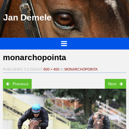
Jan Demele
monarchopointa
PUBLISHED
2.2.2018
AT
600 × 400
IN
MONARCHOPOINTA
Previous
Next