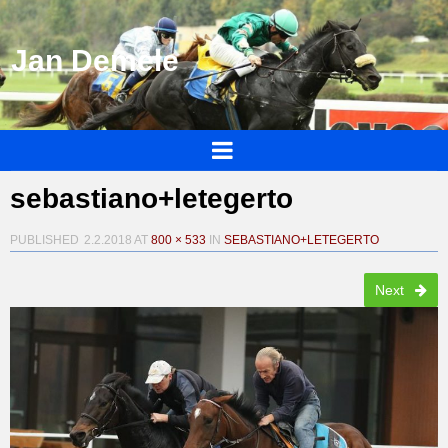
Jan Demele
sebastiano+letegerto
PUBLISHED
2.2.2018
AT
800 × 533
IN
SEBASTIANO+LETEGERTO
Next