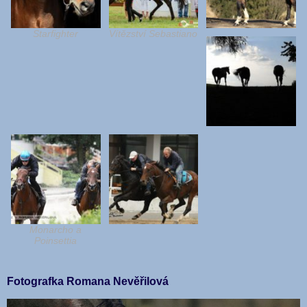
Starfighter
Vítězství Sebastiano
Monarcho a
Poinsettia
Fotografka Romana Nevěřilová