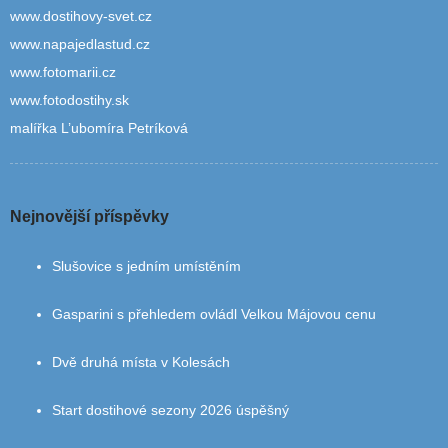
www.dostihovy-svet.cz
www.napajedlastud.cz
www.fotomarii.cz
www.fotodostihy.sk
malířka L’ubomíra Petríková
Nejnovější příspěvky
Slušovice s jedním umístěním
Gasparini s přehledem ovládl Velkou Májovou cenu
Dvě druhá místa v Kolesách
Start dostihové sezony 2026 úspěšný