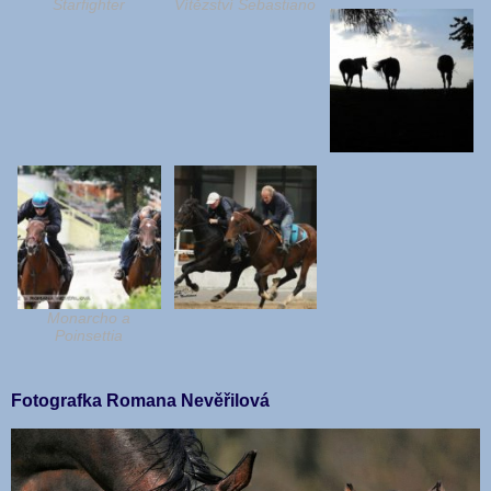
Starfighter
Vítězství Sebastiano
Monarcho a
Poinsettia
Fotografka Romana Nevěřilová