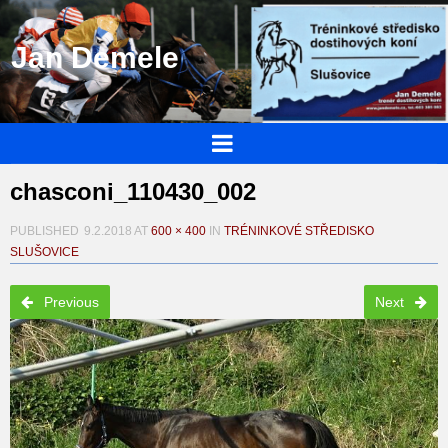
Jan Demele
chasconi_110430_002
PUBLISHED
9.2.2018
AT
600 × 400
IN
TRÉNINKOVÉ STŘEDISKO
SLUŠOVICE
Previous
Next