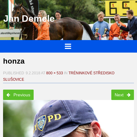
Jan Demele
honza
PUBLISHED
9.2.2018
AT
800 × 533
IN
TRÉNINKOVÉ STŘEDISKO
SLUŠOVICE
Previous
Next