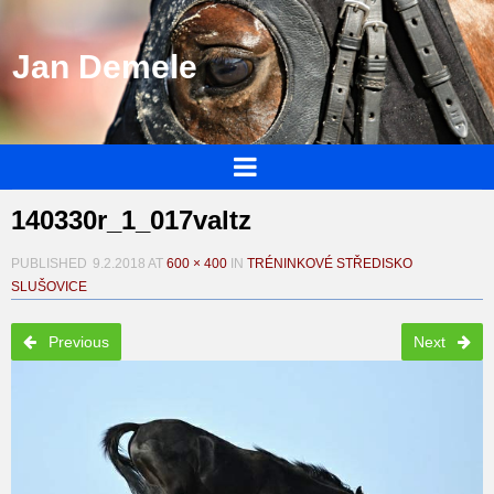
Jan Demele
140330r_1_017valtz
PUBLISHED
9.2.2018
AT
600 × 400
IN
TRÉNINKOVÉ STŘEDISKO
SLUŠOVICE
Previous
Next