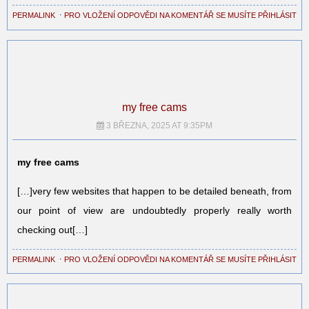
PERMALINK
⋅
PRO VLOŽENÍ ODPOVĚDI NA KOMENTÁŘ SE MUSÍTE PŘIHLÁSIT
my free cams
3 BŘEZNA, 2025 AT 9:35PM
my free cams
[…]very few websites that happen to be detailed beneath, from
our point of view are undoubtedly properly really worth
checking out[…]
PERMALINK
⋅
PRO VLOŽENÍ ODPOVĚDI NA KOMENTÁŘ SE MUSÍTE PŘIHLÁSIT