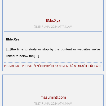
ItMe.Xyz
25 ŘÍJNA, 2024 AT 7:41AM
ItMe.Xyz
[…]the time to study or stop by the content or websites we’ve
linked to below the[…]
PERMALINK
⋅
PRO VLOŽENÍ ODPOVĚDI NA KOMENTÁŘ SE MUSÍTE PŘIHLÁSIT
masumintl.com
27 ŘÍJNA, 2024 AT 4:44AM