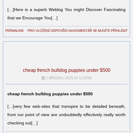
[…]Here is a superb Weblog You might Discover Fascinating
that we Encourage You[…]
PERMALINK
⋅
PRO VLOŽENÍ ODPOVĚDI NA KOMENTÁŘ SE MUSÍTE PŘIHLÁSIT
cheap french bulldog puppies under $500
2 BŘEZNA, 2025 AT 8:15PM
cheap french bulldog puppies under $500
[…]very few web-sites that transpire to be detailed beneath,
from our point of view are undoubtedly effectively really worth
checking out[…]