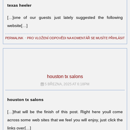
texas heeler
[…]one of our guests just lately suggested the following
website[…]
PERMALINK
⋅
PRO VLOŽENÍ ODPOVĚDI NA KOMENTÁŘ SE MUSÍTE PŘIHLÁSIT
houston tx salons
5 BŘEZNA, 2025 AT 6:18PM
houston tx salons
[…]that will be the finish of this post. Right here youll come
across some web sites that we feel you will enjoy, just click the
links over[…]