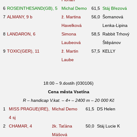
6
ROSEINTHESAND(GB), 5
Michal Demo
61,5
Stáj Březová
7
ALMANY, 9
b
ž. Martina
56,0
Šomanová
Havelková
Lenka-Lipina
8
LANDARON, 6
Simona
58,5
Rabbit Trhový
Laubeová
Štěpánov
9
TOXIC(GER), 11
ž. Martin
57,5
KELLY
Laube
18:00 – 9.dostih (030106)
Cena města Vsetína
R – handicap V.kat. – 4+ – 2400 m – 20 000 Kč
1
MISS PRAGUE(IRE),
Michal Demo
61,5
DS Helen
4
sj
2
CHAMAR, 4
žk. Taťána
50,0
Stáj Lucie K
Mášová