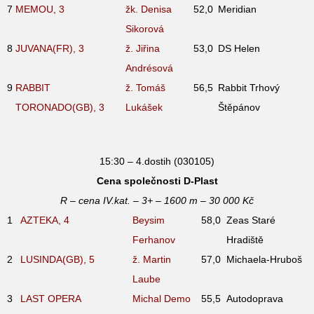
7
MEMOU, 3
žk. Denisa
52,0
Meridian
Sikorová
8
JUVANA(FR), 3
ž. Jiřina
53,0
DS Helen
Andrésová
9
RABBIT
ž. Tomáš
56,5
Rabbit Trhový
TORONADO(GB), 3
Lukášek
Štěpánov
15:30 – 4.dostih (030105)
Cena společnosti D-Plast
R – cena IV.kat. – 3+ – 1600 m – 30 000 Kč
1
AZTEKA, 4
Beysim
58,0
Zeas Staré
Ferhanov
Hradiště
2
LUSINDA(GB), 5
ž. Martin
57,0
Michaela-Hruboš
Laube
3
LAST OPERA
Michal Demo
55,5
Autodoprava