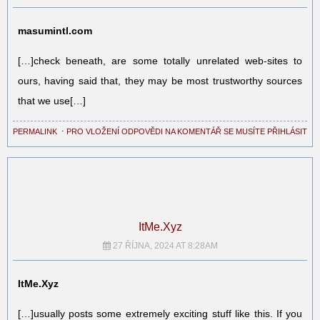
masumintl.com
[…]check beneath, are some totally unrelated web-sites to
ours, having said that, they may be most trustworthy sources
that we use[…]
PERMALINK
⋅
PRO VLOŽENÍ ODPOVĚDI NA KOMENTÁŘ SE MUSÍTE PŘIHLÁSIT
ItMe.Xyz
27 ŘÍJNA, 2024 AT 8:28AM
ItMe.Xyz
[…]usually posts some extremely exciting stuff like this. If you