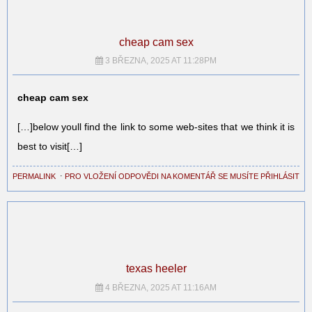
cheap cam sex
3 BŘEZNA, 2025 AT 11:28PM
cheap cam sex
[…]below youll find the link to some web-sites that we think it is
best to visit[…]
PERMALINK
⋅
PRO VLOŽENÍ ODPOVĚDI NA KOMENTÁŘ SE MUSÍTE PŘIHLÁSIT
texas heeler
4 BŘEZNA, 2025 AT 11:16AM