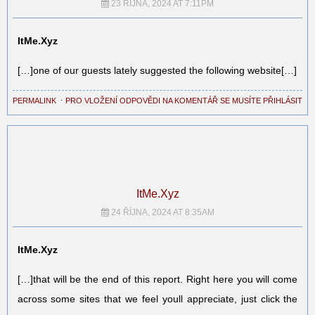
23 ŘÍJNA, 2024 AT 7:11PM
ItMe.Xyz
[…]one of our guests lately suggested the following website[…]
PERMALINK
⋅
PRO VLOŽENÍ ODPOVĚDI NA KOMENTÁŘ SE MUSÍTE PŘIHLÁSIT
ItMe.Xyz
24 ŘÍJNA, 2024 AT 8:35AM
ItMe.Xyz
[…]that will be the end of this report. Right here you will come
across some sites that we feel youll appreciate, just click the