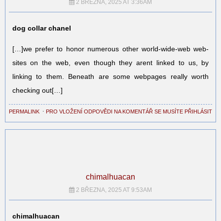
2 BŘEZNA, 2025 AT 3:36AM
dog collar chanel
[…]we prefer to honor numerous other world-wide-web web-
sites on the web, even though they arent linked to us, by
linking to them. Beneath are some webpages really worth
checking out[…]
PERMALINK
⋅
PRO VLOŽENÍ ODPOVĚDI NA KOMENTÁŘ SE MUSÍTE PŘIHLÁSIT
chimalhuacan
2 BŘEZNA, 2025 AT 9:53AM
chimalhuacan