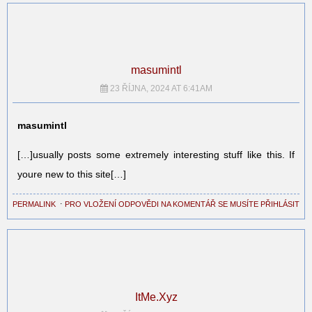
masumintl
23 ŘÍJNA, 2024 AT 6:41AM
masumintl
[…]usually posts some extremely interesting stuff like this. If
youre new to this site[…]
PERMALINK
⋅
PRO VLOŽENÍ ODPOVĚDI NA KOMENTÁŘ SE MUSÍTE PŘIHLÁSIT
ItMe.Xyz