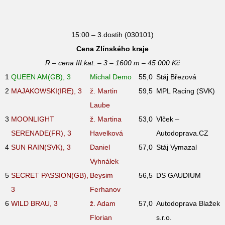
15:00 – 3.dostih (030101)
Cena Zlínského kraje
R – cena III.kat. – 3 – 1600 m – 45 000 Kč
1
QUEEN AM(GB), 3
Michal Demo
55,0
Stáj Březová
2
MAJAKOWSKI(IRE), 3
ž. Martin
59,5
MPL Racing (SVK)
Laube
3
MOONLIGHT
ž. Martina
53,0
Vlček –
SERENADE(FR), 3
Havelková
Autodoprava.CZ
4
SUN RAIN(SVK), 3
Daniel
57,0
Stáj Vymazal
Vyhnálek
5
SECRET PASSION(GB),
Beysim
56,5
DS GAUDIUM
3
Ferhanov
6
WILD BRAU, 3
ž. Adam
57,0
Autodoprava Blažek
Florian
s.r.o.