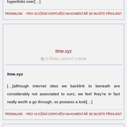
hyperlinks over[…]
PERMALINK
⋅
PRO VLOŽENÍ ODPOVĚDI NA KOMENTÁŘ SE MUSÍTE PŘIHLÁSIT
itme.xyz
25 ŘÍJNA, 2024 AT 3:48AM
itme.xyz
[…]although internet sites we backlink to beneath are
considerably not associated to ours, we feel they’re in fact
really worth a go through, so possess a look[…]
PERMALINK
⋅
PRO VLOŽENÍ ODPOVĚDI NA KOMENTÁŘ SE MUSÍTE PŘIHLÁSIT