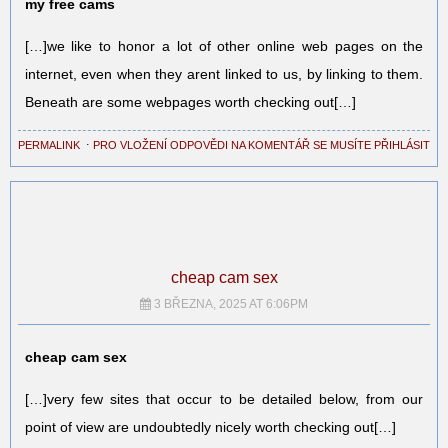
my free cams
[…]we like to honor a lot of other online web pages on the
internet, even when they arent linked to us, by linking to them.
Beneath are some webpages worth checking out[…]
PERMALINK
⋅
PRO VLOŽENÍ ODPOVĚDI NA KOMENTÁŘ SE MUSÍTE PŘIHLÁSIT
cheap cam sex
3 BŘEZNA, 2025 AT 6:06PM
cheap cam sex
[…]very few sites that occur to be detailed below, from our
point of view are undoubtedly nicely worth checking out[…]