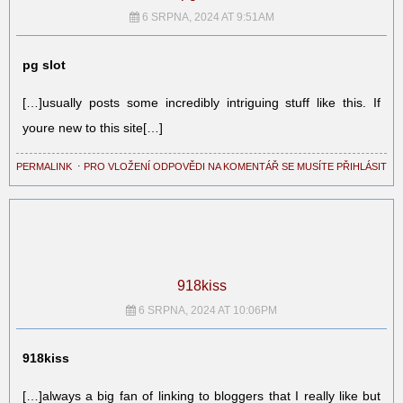
6 SRPNA, 2024 AT 9:51AM
pg slot
[…]usually posts some incredibly intriguing stuff like this. If
youre new to this site[…]
PERMALINK
⋅
PRO VLOŽENÍ ODPOVĚDI NA KOMENTÁŘ SE MUSÍTE PŘIHLÁSIT
918kiss
6 SRPNA, 2024 AT 10:06PM
918kiss
[…]always a big fan of linking to bloggers that I really like but