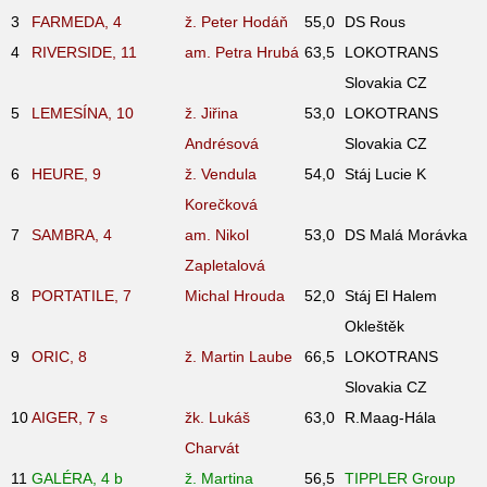
3
FARMEDA, 4
ž. Peter Hodáň
55,0
DS Rous
4
RIVERSIDE, 11
am. Petra Hrubá
63,5
LOKOTRANS
Slovakia CZ
5
LEMESÍNA, 10
ž. Jiřina
53,0
LOKOTRANS
Andrésová
Slovakia CZ
6
HEURE, 9
ž. Vendula
54,0
Stáj Lucie K
Korečková
7
SAMBRA, 4
am. Nikol
53,0
DS Malá Morávka
Zapletalová
8
PORTATILE, 7
Michal Hrouda
52,0
Stáj El Halem
Okleštěk
9
ORIC, 8
ž. Martin Laube
66,5
LOKOTRANS
Slovakia CZ
10
AIGER, 7
s
žk. Lukáš
63,0
R.Maag-Hála
Charvát
11
GALÉRA, 4
b
ž. Martina
56,5
TIPPLER Group