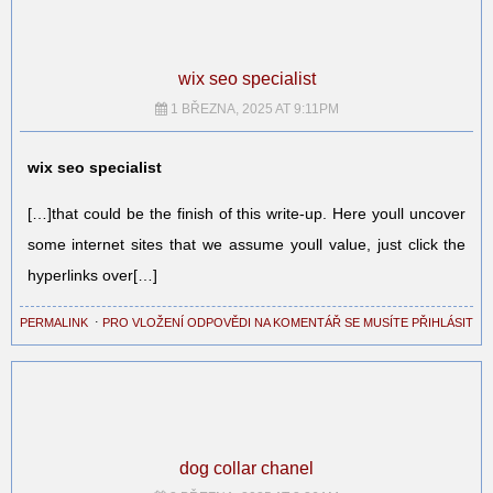
wix seo specialist
1 BŘEZNA, 2025 AT 9:11PM
wix seo specialist
[…]that could be the finish of this write-up. Here youll uncover
some internet sites that we assume youll value, just click the
hyperlinks over[…]
PERMALINK
⋅
PRO VLOŽENÍ ODPOVĚDI NA KOMENTÁŘ SE MUSÍTE PŘIHLÁSIT
dog collar chanel