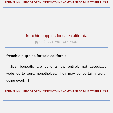
PERMALINK
⋅
PRO VLOŽENÍ ODPOVĚDI NA KOMENTÁŘ SE MUSÍTE PŘIHLÁSIT
frenchie puppies for sale california
3 BŘEZNA, 2025 AT 1:49AM
frenchie puppies for sale california
[…]just beneath, are quite a few entirely not associated
websites to ours, nonetheless, they may be certainly worth
going over[…]
PERMALINK
⋅
PRO VLOŽENÍ ODPOVĚDI NA KOMENTÁŘ SE MUSÍTE PŘIHLÁSIT