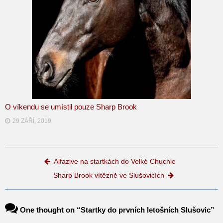
O víkendu se umístil pouze Sharp Brook
29 ZÁŘÍ, 2019
Post navigation
Alfazive na startkách do Velké Chuchle
Sharp Brook vítězně ve Slušovicích
One thought on “
Startky do prvních letošních Slušovic
”