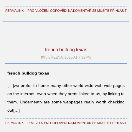
PERMALINK
⋅
PRO VLOŽENÍ ODPOVĚDI NA KOMENTÁŘ SE MUSÍTE PŘIHLÁSIT
french bulldog texas
5 BŘEZNA, 2025 AT 7:32PM
french bulldog texas
[…]we prefer to honor many other world wide web web pages
on the internet, even when they arent linked to us, by linking to
them. Underneath are some webpages really worth checking
out[…]
PERMALINK
⋅
PRO VLOŽENÍ ODPOVĚDI NA KOMENTÁŘ SE MUSÍTE PŘIHLÁSIT