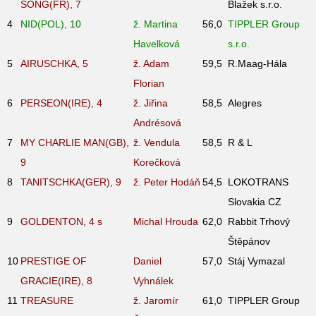
SONG(FR), 7
Blažek s.r.o.
4
NID(POL), 10
ž. Martina
56,0
TIPPLER Group
Havelková
s.r.o.
5
AIRUSCHKA, 5
ž. Adam
59,5
R.Maag-Hála
Florian
6
PERSEON(IRE), 4
ž. Jiřina
58,5
Alegres
Andrésová
7
MY CHARLIE MAN(GB),
ž. Vendula
58,5
R & L
9
Korečková
8
TANITSCHKA(GER), 9
ž. Peter Hodáň
54,5
LOKOTRANS
Slovakia CZ
9
GOLDENTON, 4
s
Michal Hrouda
62,0
Rabbit Trhový
Štěpánov
10
PRESTIGE OF
Daniel
57,0
Stáj Vymazal
GRACIE(IRE), 8
Vyhnálek
11
TREASURE
ž. Jaromír
61,0
TIPPLER Group