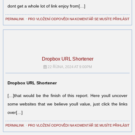
dont get a whole lot of link enjoy from[…]
PERMALINK
⋅
PRO VLOŽENÍ ODPOVĚDI NA KOMENTÁŘ SE MUSÍTE PŘIHLÁSIT
Dropbox URL Shortener
22 ŘÍJNA, 2024 AT 9:00PM
Dropbox URL Shortener
[…]that would be the finish of this report. Here youll uncover
some websites that we believe youll value, just click the links
over[…]
PERMALINK
⋅
PRO VLOŽENÍ ODPOVĚDI NA KOMENTÁŘ SE MUSÍTE PŘIHLÁSIT