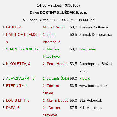
14:30 – 2.dostih (030103)
Cena DOSTIHY SLUŠOVICE, z. s.
R – cena IV.kat. – 3+ – 1100 m – 30 000 Kč
1
FABLE, 4
Michal Demo
58,0
Krásno-Podhányi
2
HABIT OF BEAMS, 3
ž. Jiřina
50,5
Zámek Domoradice
s
Andrésová
3
SHARP BROOK, 12
ž. Martina
58,0
Stáj Latén
Havelková
4
NIKOLETTA, 4
ž. Peter Hodáň
53,5
Autodoprava Blažek
s.r.o.
5
ALFAZIVE(FR), 5
ž. Jaromír Šafář
58,0
Figaro
6
ETERNITY, 4
ž. Zdenko
53,5
www.fotomarii.cz
Šmida
7
LOUIS LITT, 5
ž. Martin Laube
55,0
Stáj Polouček
8
DAPA, 5
žk. Denisa
57,5
K-K Metal a.s.
Sikorová