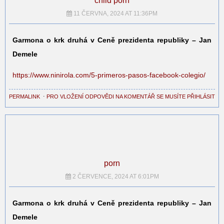
child porn
11 ČERVNA, 2024 AT 11:36PM
Garmona o krk druhá v Ceně prezidenta republiky – Jan
Demele
https://www.ninirola.com/5-primeros-pasos-facebook-colegio/
PERMALINK
⋅
PRO VLOŽENÍ ODPOVĚDI NA KOMENTÁŘ SE MUSÍTE PŘIHLÁSIT
porn
2 ČERVENCE, 2024 AT 6:01PM
Garmona o krk druhá v Ceně prezidenta republiky – Jan
Demele