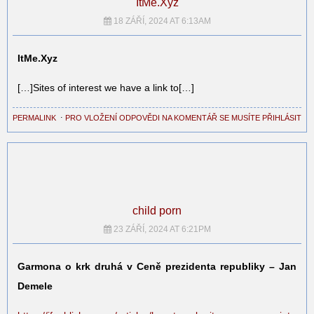
ItMe.Xyz
18 ZÁŘÍ, 2024 AT 6:13AM
ItMe.Xyz
[…]Sites of interest we have a link to[…]
PERMALINK
⋅
PRO VLOŽENÍ ODPOVĚDI NA KOMENTÁŘ SE MUSÍTE PŘIHLÁSIT
child porn
23 ZÁŘÍ, 2024 AT 6:21PM
Garmona o krk druhá v Ceně prezidenta republiky – Jan
Demele