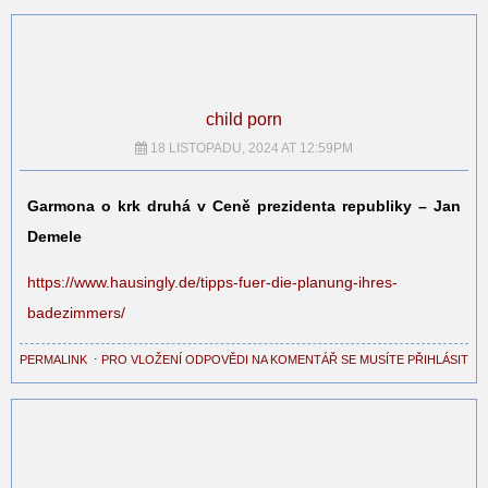
child porn
18 LISTOPADU, 2024 AT 12:59PM
Garmona o krk druhá v Ceně prezidenta republiky – Jan
Demele
https://www.hausingly.de/tipps-fuer-die-planung-ihres-
badezimmers/
PERMALINK
⋅
PRO VLOŽENÍ ODPOVĚDI NA KOMENTÁŘ SE MUSÍTE PŘIHLÁSIT