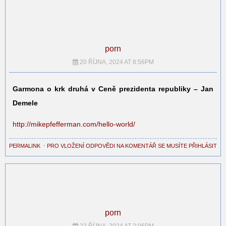
porn
20 ŘÍJNA, 2024 AT 8:56PM
Garmona o krk druhá v Ceně prezidenta republiky – Jan
Demele
http://mikepfefferman.com/hello-world/
PERMALINK
⋅
PRO VLOŽENÍ ODPOVĚDI NA KOMENTÁŘ SE MUSÍTE PŘIHLÁSIT
porn