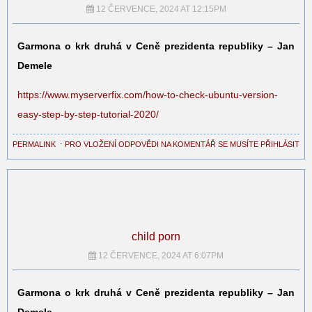
12 ČERVENCE, 2024 AT 12:15PM
Garmona o krk druhá v Ceně prezidenta republiky – Jan
Demele
https://www.myserverfix.com/how-to-check-ubuntu-version-
easy-step-by-step-tutorial-2020/
PERMALINK
⋅
PRO VLOŽENÍ ODPOVĚDI NA KOMENTÁŘ SE MUSÍTE PŘIHLÁSIT
child porn
12 ČERVENCE, 2024 AT 6:07PM
Garmona o krk druhá v Ceně prezidenta republiky – Jan
Demele