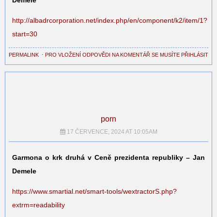
http://albadrcorporation.net/index.php/en/component/k2/item/1?
start=30
PERMALINK
⋅
PRO VLOŽENÍ ODPOVĚDI NA KOMENTÁŘ SE MUSÍTE PŘIHLÁSIT
porn
17 ČERVENCE, 2024 AT 10:05AM
Garmona o krk druhá v Ceně prezidenta republiky – Jan
Demele
https://www.smartial.net/smart-tools/wextractorS.php?
extrm=readability