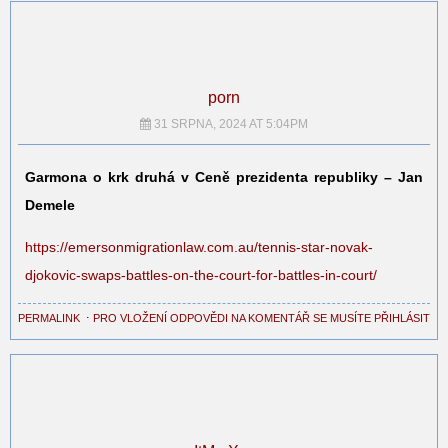
porn
31 SRPNA, 2024 AT 5:04PM
Garmona o krk druhá v Ceně prezidenta republiky – Jan
Demele
https://emersonmigrationlaw.com.au/tennis-star-novak-
djokovic-swaps-battles-on-the-court-for-battles-in-court/
PERMALINK
⋅
PRO VLOŽENÍ ODPOVĚDI NA KOMENTÁŘ SE MUSÍTE PŘIHLÁSIT