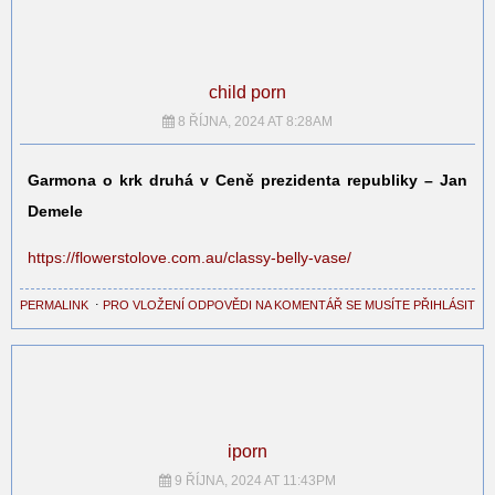
child porn
8 ŘÍJNA, 2024 AT 8:28AM
Garmona o krk druhá v Ceně prezidenta republiky – Jan
Demele
https://flowerstolove.com.au/classy-belly-vase/
PERMALINK
⋅
PRO VLOŽENÍ ODPOVĚDI NA KOMENTÁŘ SE MUSÍTE PŘIHLÁSIT
iporn
9 ŘÍJNA, 2024 AT 11:43PM