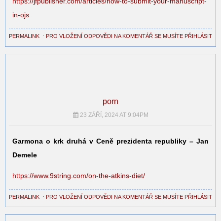
https://jfpublisher.com/articles/how-to-submit-your-manuscript-
in-ojs
PERMALINK
⋅
PRO VLOŽENÍ ODPOVĚDI NA KOMENTÁŘ SE MUSÍTE PŘIHLÁSIT
porn
23 ZÁŘÍ, 2024 AT 9:04PM
Garmona o krk druhá v Ceně prezidenta republiky – Jan
Demele
https://www.9string.com/on-the-atkins-diet/
PERMALINK
⋅
PRO VLOŽENÍ ODPOVĚDI NA KOMENTÁŘ SE MUSÍTE PŘIHLÁSIT