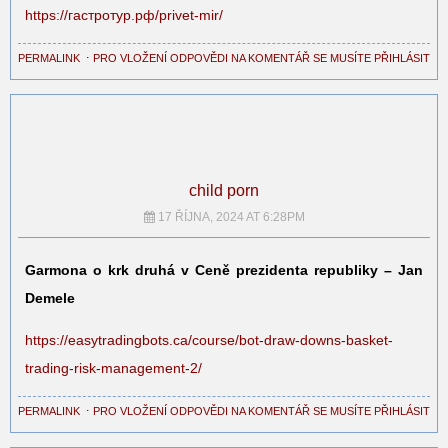
https://гастротур.рф/privet-mir/
PERMALINK
⋅
PRO VLOŽENÍ ODPOVĚDI NA KOMENTÁŘ SE MUSÍTE PŘIHLÁSIT
child porn
17 ŘÍJNA, 2024 AT 6:28PM
Garmona o krk druhá v Ceně prezidenta republiky – Jan
Demele
https://easytradingbots.ca/course/bot-draw-downs-basket-
trading-risk-management-2/
PERMALINK
⋅
PRO VLOŽENÍ ODPOVĚDI NA KOMENTÁŘ SE MUSÍTE PŘIHLÁSIT