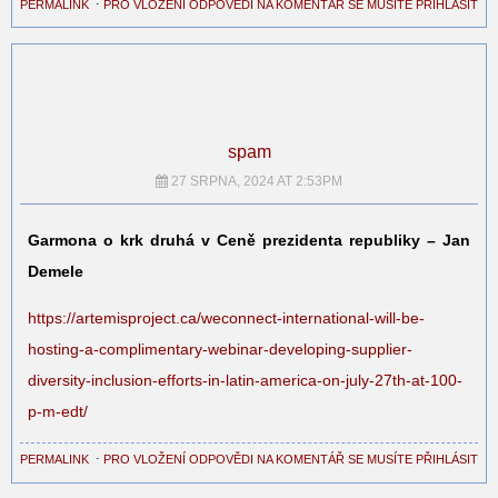
PERMALINK
⋅
PRO VLOŽENÍ ODPOVĚDI NA KOMENTÁŘ SE MUSÍTE PŘIHLÁSIT
spam
27 SRPNA, 2024 AT 2:53PM
Garmona o krk druhá v Ceně prezidenta republiky – Jan
Demele
https://artemisproject.ca/weconnect-international-will-be-
hosting-a-complimentary-webinar-developing-supplier-
diversity-inclusion-efforts-in-latin-america-on-july-27th-at-100-
p-m-edt/
PERMALINK
⋅
PRO VLOŽENÍ ODPOVĚDI NA KOMENTÁŘ SE MUSÍTE PŘIHLÁSIT