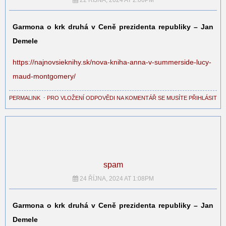
22 ŘÍJNA, 2024 AT 2:06PM
Garmona o krk druhá v Ceně prezidenta republiky – Jan
Demele
https://najnovsieknihy.sk/nova-kniha-anna-v-summerside-lucy-
maud-montgomery/
PERMALINK
⋅
PRO VLOŽENÍ ODPOVĚDI NA KOMENTÁŘ SE MUSÍTE PŘIHLÁSIT
spam
24 ŘÍJNA, 2024 AT 1:08PM
Garmona o krk druhá v Ceně prezidenta republiky – Jan
Demele