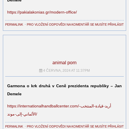
Demele
https://pakialakonias.gr/modern-office/
PERMALINK
⋅
PRO VLOŽENÍ ODPOVĚDI NA KOMENTÁŘ SE MUSÍTE PŘIHLÁSIT
animal porn
4 ČERVNA, 2024 AT 11:37PM
Garmona o krk druhá v Ceně prezidenta republiky – Jan
Demele
https://internationalhandballcenter.com/أريد-قيادة-المنتخب-
الألماني-إلى-موند/
PERMALINK
⋅
PRO VLOŽENÍ ODPOVĚDI NA KOMENTÁŘ SE MUSÍTE PŘIHLÁSIT