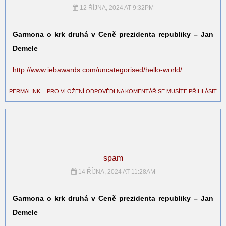
12 ŘÍJNA, 2024 AT 9:32PM
Garmona o krk druhá v Ceně prezidenta republiky – Jan
Demele
http://www.iebawards.com/uncategorised/hello-world/
PERMALINK
⋅
PRO VLOŽENÍ ODPOVĚDI NA KOMENTÁŘ SE MUSÍTE PŘIHLÁSIT
spam
14 ŘÍJNA, 2024 AT 11:28AM
Garmona o krk druhá v Ceně prezidenta republiky – Jan
Demele