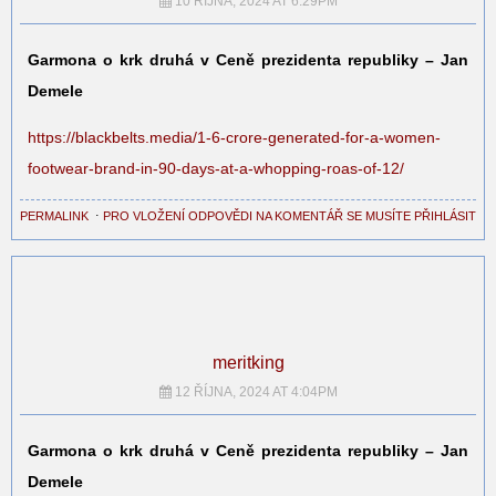
10 ŘÍJNA, 2024 AT 6:29PM
Garmona o krk druhá v Ceně prezidenta republiky – Jan
Demele
https://blackbelts.media/1-6-crore-generated-for-a-women-
footwear-brand-in-90-days-at-a-whopping-roas-of-12/
PERMALINK
⋅
PRO VLOŽENÍ ODPOVĚDI NA KOMENTÁŘ SE MUSÍTE PŘIHLÁSIT
meritking
12 ŘÍJNA, 2024 AT 4:04PM
Garmona o krk druhá v Ceně prezidenta republiky – Jan
Demele