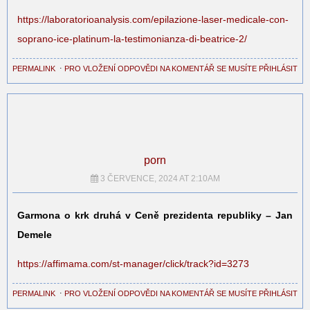
https://laboratorioanalysis.com/epilazione-laser-medicale-con-
soprano-ice-platinum-la-testimonianza-di-beatrice-2/
PERMALINK
⋅
PRO VLOŽENÍ ODPOVĚDI NA KOMENTÁŘ SE MUSÍTE PŘIHLÁSIT
porn
3 ČERVENCE, 2024 AT 2:10AM
Garmona o krk druhá v Ceně prezidenta republiky – Jan
Demele
https://affimama.com/st-manager/click/track?id=3273
PERMALINK
⋅
PRO VLOŽENÍ ODPOVĚDI NA KOMENTÁŘ SE MUSÍTE PŘIHLÁSIT