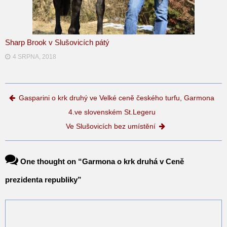
Sharp Brook v Slušovicích pátý
4 SRPNA, 2018
Post navigation
Gasparini o krk druhý ve Velké ceně českého turfu, Garmona
4.ve slovenském St.Legeru
Ve Slušovicích bez umístění
One thought on “
Garmona o krk druhá v Ceně
prezidenta republiky
”