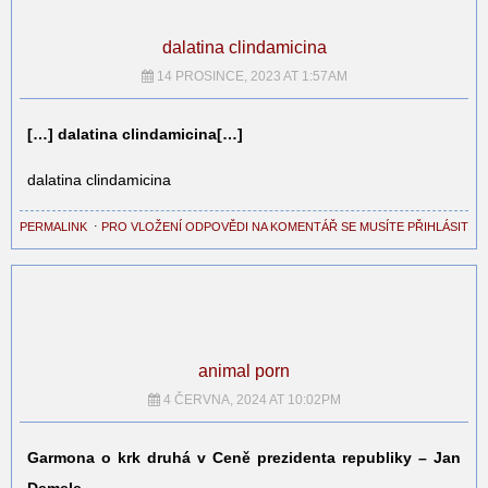
dalatina clindamicina
14 PROSINCE, 2023 AT 1:57AM
[…] dalatina clindamicina[…]
dalatina clindamicina
PERMALINK
⋅
PRO VLOŽENÍ ODPOVĚDI NA KOMENTÁŘ SE MUSÍTE PŘIHLÁSIT
animal porn
4 ČERVNA, 2024 AT 10:02PM
Garmona o krk druhá v Ceně prezidenta republiky – Jan