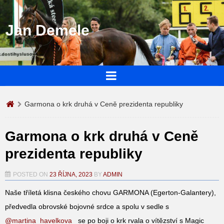
Jan Demele
Garmona o krk druhá v Ceně prezidenta republiky
Garmona o krk druhá v Ceně
prezidenta republiky
POSTED ON
23 ŘÍJNA, 2023
BY
ADMIN
Naše tříletá klisna českého chovu GARMONA (Egerton-Galantery),
předvedla obrovské bojovné srdce a spolu v sedle s
@martina_havelkova_
se po boji o krk rvala o vítězství s Magic