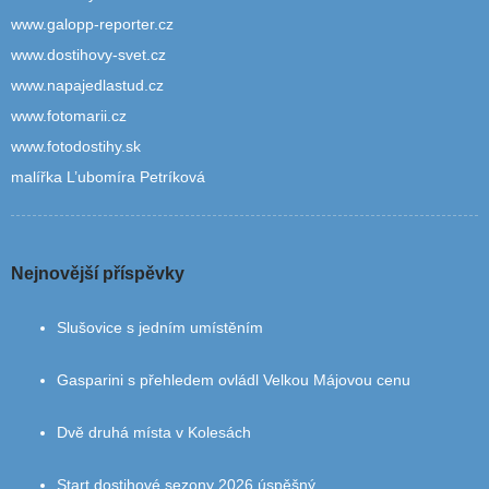
www.galopp-reporter.cz
www.dostihovy-svet.cz
www.napajedlastud.cz
www.fotomarii.cz
www.fotodostihy.sk
malířka L’ubomíra Petríková
Nejnovější příspěvky
Slušovice s jedním umístěním
Gasparini s přehledem ovládl Velkou Májovou cenu
Dvě druhá místa v Kolesách
Start dostihové sezony 2026 úspěšný