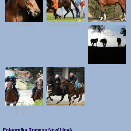
Starfighter
Vítězství Sebastiano
Monarcho a
Poinsettia
Fotografka Romana Nevěřilová