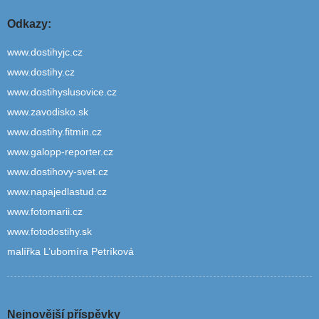
Odkazy:
www.dostihyjc.cz
www.dostihy.cz
www.dostihyslusovice.cz
www.zavodisko.sk
www.dostihy.fitmin.cz
www.galopp-reporter.cz
www.dostihovy-svet.cz
www.napajedlastud.cz
www.fotomarii.cz
www.fotodostihy.sk
malířka L’ubomíra Petríková
Nejnovější příspěvky