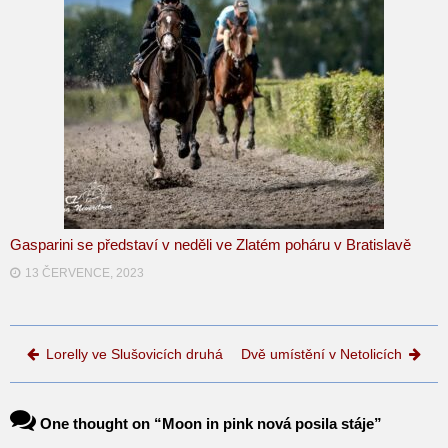
Gasparini se představí v neděli ve Zlatém poháru v Bratislavě
13 ČERVENCE, 2023
Post navigation
Lorelly ve Slušovicích druhá
Dvě umístění v Netolicích
One thought on “
Moon in pink nová posila stáje
”