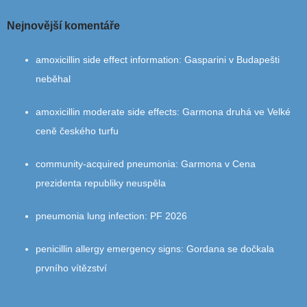
Nejnovější komentáře
amoxicillin side effect information
:
Gasparini v Budapešti
neběhal
amoxicillin moderate side effects
:
Garmona druhá ve Velké
ceně českého turfu
community‑acquired pneumonia
:
Garmona v Cena
prezidenta republiky neuspěla
pneumonia lung infection
:
PF 2026
penicillin allergy emergency signs
:
Gordana se dočkala
prvního vítězství