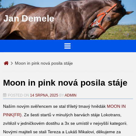
Jan Demele
Moon in pink nová posila stáje
Moon in pink nová posila stáje
POSTED ON
14 SRPNA, 2025
BY
ADMIN
Naším novým svěřencem se stal tříletý tmavý hnědák
MOON IN
PINK(FR)
. Ze šesti startů v minulých barvách stáje Lokotrans,
zvítězil v jedničkovém dostihu a 3x se umístil v nejvyšší kategorii.
Novými majiteli se stali Tereza a Lukáš Mikalovi, děkujeme za