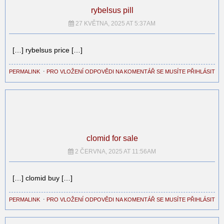
rybelsus pill
27 KVĚTNA, 2025 AT 5:37AM
[…] rybelsus price […]
PERMALINK
⋅
PRO VLOŽENÍ ODPOVĚDI NA KOMENTÁŘ SE MUSÍTE PŘIHLÁSIT
clomid for sale
2 ČERVNA, 2025 AT 11:56AM
[…] clomid buy […]
PERMALINK
⋅
PRO VLOŽENÍ ODPOVĚDI NA KOMENTÁŘ SE MUSÍTE PŘIHLÁSIT