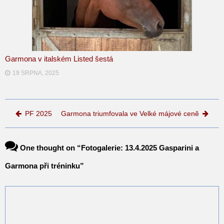
Garmona v italském Listed šestá
19 SRPNA, 2025
Post navigation
PF 2025
Garmona triumfovala ve Velké májové ceně
One thought on “
Fotogalerie: 13.4.2025 Gasparini a
Garmona při tréninku
”