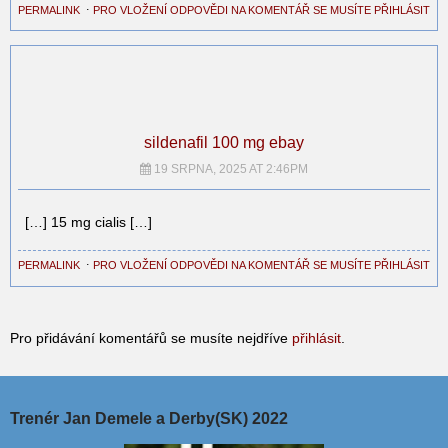
PERMALINK
⋅
PRO VLOŽENÍ ODPOVĚDI NA KOMENTÁŘ SE MUSÍTE PŘIHLÁSIT
sildenafil 100 mg ebay
19 SRPNA, 2025 AT 2:46PM
[…] 15 mg cialis […]
PERMALINK
⋅
PRO VLOŽENÍ ODPOVĚDI NA KOMENTÁŘ SE MUSÍTE PŘIHLÁSIT
Pro přidávání komentářů se musíte nejdříve
přihlásit
.
Trenér Jan Demele a Derby(SK) 2022