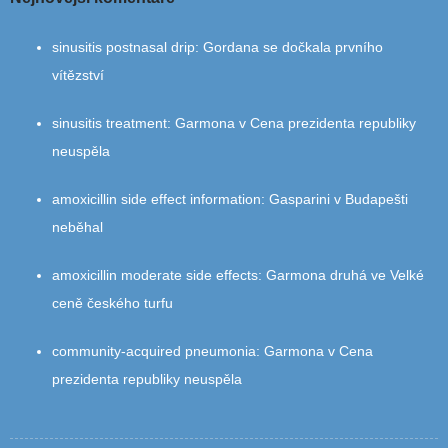
sinusitis postnasal drip
:
Gordana se dočkala prvního
vítězství
sinusitis treatment
:
Garmona v Cena prezidenta republiky
neuspěla
amoxicillin side effect information
:
Gasparini v Budapešti
neběhal
amoxicillin moderate side effects
:
Garmona druhá ve Velké
ceně českého turfu
community‑acquired pneumonia
:
Garmona v Cena
prezidenta republiky neuspěla