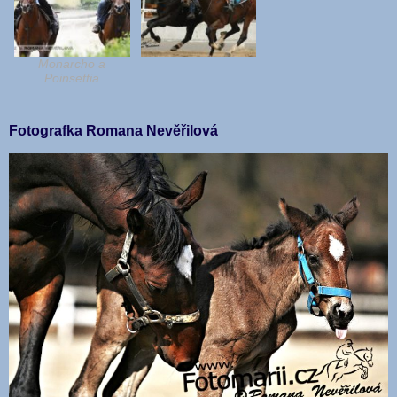
Monarcho a
Poinsettia
Fotografka Romana Nevěřilová