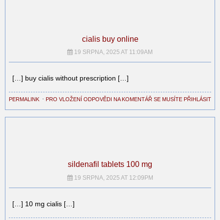
cialis buy online
19 SRPNA, 2025 AT 11:09AM
[…] buy cialis without prescription […]
PERMALINK
⋅
PRO VLOŽENÍ ODPOVĚDI NA KOMENTÁŘ SE MUSÍTE PŘIHLÁSIT
sildenafil tablets 100 mg
19 SRPNA, 2025 AT 12:09PM
[…] 10 mg cialis […]