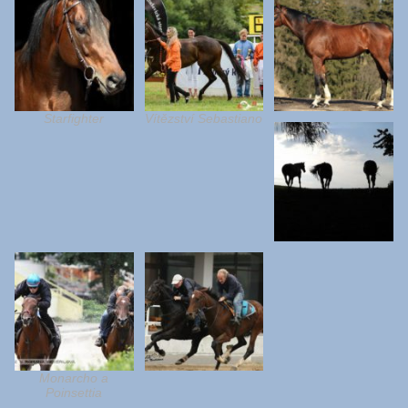
Starfighter
Vítězství Sebastiano
Monarcho a
Poinsettia