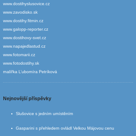
www.dostihyslusovice.cz
www.zavodisko.sk
www.dostihy.fitmin.cz
www.galopp-reporter.cz
www.dostihovy-svet.cz
www.napajedlastud.cz
www.fotomarii.cz
www.fotodostihy.sk
malířka L’ubomíra Petríková
Nejnovější příspěvky
Slušovice s jedním umístěním
Gasparini s přehledem ovládl Velkou Májovou cenu