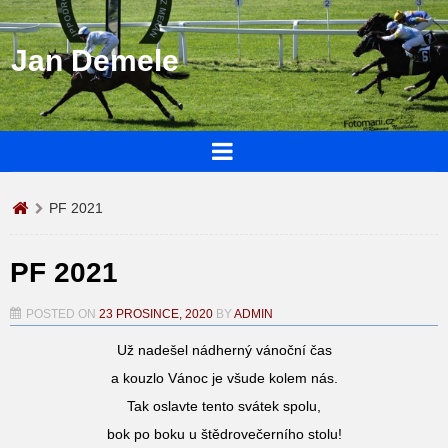
Jan Demele
PF 2021
PF 2021
POSTED ON
23 PROSINCE, 2020
BY
ADMIN
Už nadešel nádherný vánoční čas
a kouzlo Vánoc je všude kolem nás.
Tak oslavte tento svátek spolu,
bok po boku u štědrovečerního stolu!