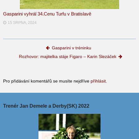
Gasparini vyhrál 34.Cenu Turfu v Bratislavě
15 SRPNA, 2024
Post navigation
Gasparini v tréninku
Rozhovor: majitelka stáje Figaro – Karin Slezáček
Pro přidávání komentářů se musíte nejdříve
přihlásit
.
Trenér Jan Demele a Derby(SK) 2022