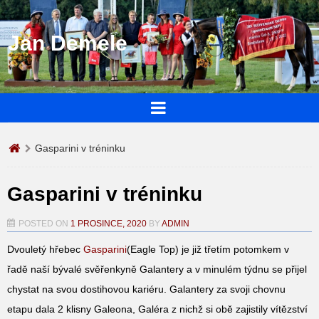
Jan Demele
Gasparini v tréninku
Gasparini v tréninku
POSTED ON
1 PROSINCE, 2020
BY
ADMIN
Dvouletý hřebec
Gasparini
(Eagle Top) je již třetím potomkem v
řadě naší bývalé svěřenkyně Galantery a v minulém týdnu se přijel
chystat na svou dostihovou kariéru. Galantery za svoji chovnu
etapu dala 2 klisny Galeona, Galéra z nichž si obě zajistily vítězství