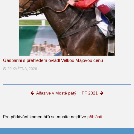
Gasparini s přehledem ovládl Velkou Májovou cenu
20 KVĚTNA, 2026
Post navigation
Alfazive v Mostě pátý
PF 2021
Pro přidávání komentářů se musíte nejdříve
přihlásit
.