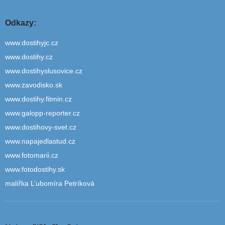
Odkazy:
www.dostihyjc.cz
www.dostihy.cz
www.dostihyslusovice.cz
www.zavodisko.sk
www.dostihy.fitmin.cz
www.galopp-reporter.cz
www.dostihovy-svet.cz
www.napajedlastud.cz
www.fotomarii.cz
www.fotodostihy.sk
malířka L’ubomíra Petríková