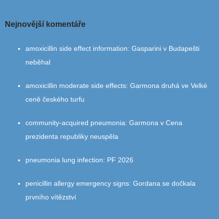
Nejnovější komentáře
amoxicillin side effect information
:
Gasparini v Budapešti
neběhal
amoxicillin moderate side effects
:
Garmona druhá ve Velké
ceně českého turfu
community‑acquired pneumonia
:
Garmona v Cena
prezidenta republiky neuspěla
pneumonia lung infection
:
PF 2026
penicillin allergy emergency signs
:
Gordana se dočkala
prvního vítězství