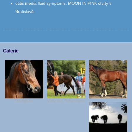
otitis media fluid symptoms
:
MOON IN PINK čtvrtý v
Bratislavě
Galerie
Starfighter
Vítězství Sebastiano