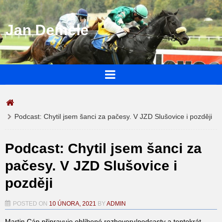
Jan Demele
Podcast: Chytil jsem šanci za pačesy. V JZD Slušovice i později
Podcast: Chytil jsem šanci za
pačesy. V JZD Slušovice i
později
POSTED ON
10 ÚNORA, 2021
BY
ADMIN
Martin Cáp připravuje oblíbené rozhovory/podcasty a tentokrát