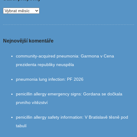
Nejnovější komentáře
community‑acquired pneumonia
:
Garmona v Cena
prezidenta republiky neuspěla
pneumonia lung infection
:
PF 2026
penicillin allergy emergency signs
:
Gordana se dočkala
prvního vítězství
penicillin allergy safety information
:
V Bratislavě těsně pod
tabulí