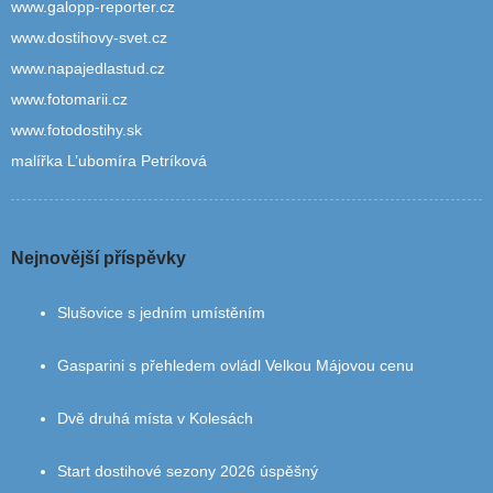
www.galopp-reporter.cz
www.dostihovy-svet.cz
www.napajedlastud.cz
www.fotomarii.cz
www.fotodostihy.sk
malířka L’ubomíra Petríková
Nejnovější příspěvky
Slušovice s jedním umístěním
Gasparini s přehledem ovládl Velkou Májovou cenu
Dvě druhá místa v Kolesách
Start dostihové sezony 2026 úspěšný