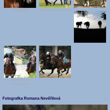
Starfighter
Vítězství Sebastiano
Monarcho a
Poinsettia
Fotografka Romana Nevěřilová