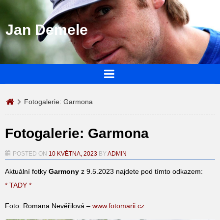
Jan Demele
Fotogalerie: Garmona
Fotogalerie: Garmona
POSTED ON
10 KVĚTNA, 2023
BY
ADMIN
Aktuální fotky
Garmony
z 9.5.2023 najdete pod tímto odkazem:
* TADY *
Foto: Romana Nevěřilová –
www.fotomarii.cz