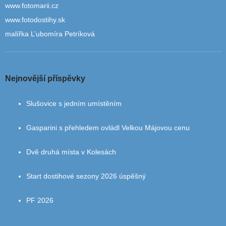
www.fotomarii.cz
www.fotodostihy.sk
malířka L’ubomíra Petríková
Nejnovější příspěvky
Slušovice s jedním umístěním
Gasparini s přehledem ovládl Velkou Májovou cenu
Dvě druhá místa v Kolesách
Start dostihové sezony 2026 úspěšný
PF 2026