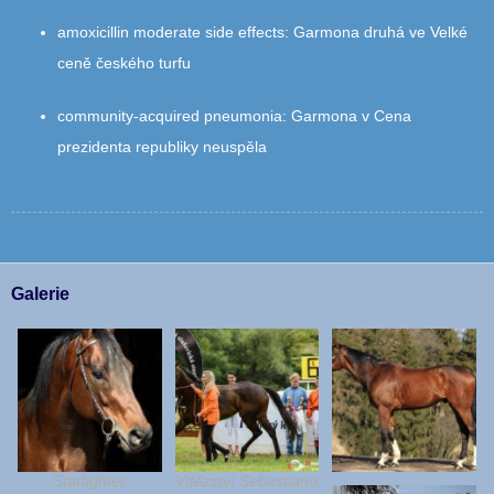
amoxicillin moderate side effects
:
Garmona druhá ve Velké
ceně českého turfu
community‑acquired pneumonia
:
Garmona v Cena
prezidenta republiky neuspěla
Galerie
Starfighter
Vítězství Sebastiano