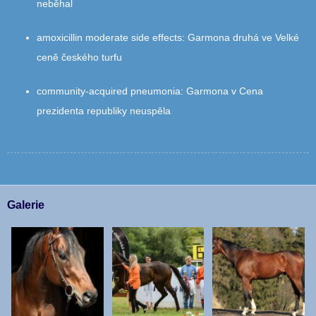
neběhal
amoxicillin moderate side effects
:
Garmona druhá ve Velké
ceně českého turfu
community‑acquired pneumonia
:
Garmona v Cena
prezidenta republiky neuspěla
Galerie