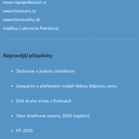
www.napajedlastud.cz
www.fotomarii.cz
www.fotodostihy.sk
malířka L’ubomíra Petríková
Nejnovější příspěvky
Slušovice s jedním umístěním
Gasparini s přehledem ovládl Velkou Májovou cenu
Dvě druhá místa v Kolesách
Start dostihové sezony 2026 úspěšný
PF 2026