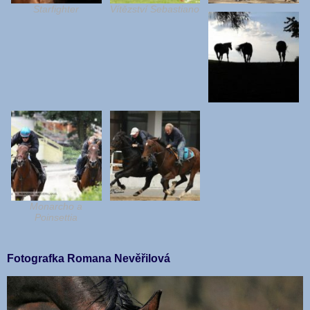
Starfighter
Vítězství Sebastiano
Monarcho a
Poinsettia
Fotografka Romana Nevěřilová