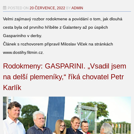
POSTED ON
20 ČERVENCE, 2022
BY
ADMIN
Velmi zajímavý rozbor rodokmene a povídání o tom, jak dlouhá
cesta byla od prvního hříběte z Galantery až po úspěch
Gaspariniho v derby.
Článek s rozhovorem připravil Miloslav Vlček na stránkách
www.dostihy.fitmin.cz.
Rodokmeny: GASPARINI. „Vsadil jsem
na delší plemeníky,“ říká chovatel Petr
Karlík