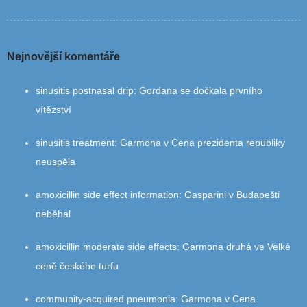
Nejnovější komentáře
sinusitis postnasal drip
:
Gordana se dočkala prvního
vítězství
sinusitis treatment
:
Garmona v Cena prezidenta republiky
neuspěla
amoxicillin side effect information
:
Gasparini v Budapešti
neběhal
amoxicillin moderate side effects
:
Garmona druhá ve Velké
ceně českého turfu
community‑acquired pneumonia
:
Garmona v Cena