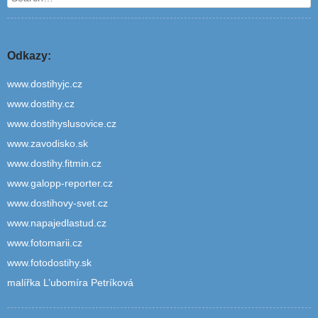
Odkazy:
www.dostihyjc.cz
www.dostihy.cz
www.dostihyslusovice.cz
www.zavodisko.sk
www.dostihy.fitmin.cz
www.galopp-reporter.cz
www.dostihovy-svet.cz
www.napajedlastud.cz
www.fotomarii.cz
www.fotodostihy.sk
malířka L’ubomíra Petríková