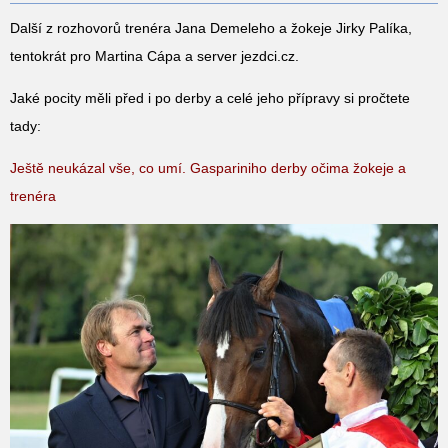
Další z rozhovorů trenéra Jana Demeleho a žokeje Jirky Palíka,
tentokrát pro Martina Cápa a server jezdci.cz.
Jaké pocity měli před i po derby a celé jeho přípravy si pročtete
tady:
Ještě neukázal vše, co umí. Gaspariniho derby očima žokeje a
trenéra