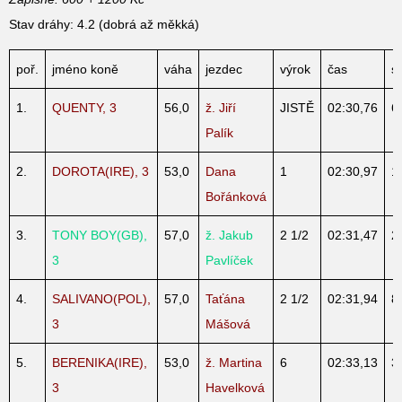
Stav dráhy: 4.2 (dobrá až měkká)
poř.
jméno koně
váha
jezdec
výrok
čas
st
1.
QUENTY, 3
56,0
ž. Jiří
JISTĚ
02:30,76
6
Palík
2.
DOROTA(IRE), 3
53,0
Dana
1
02:30,97
1
Bořánková
3.
TONY BOY(GB),
57,0
ž. Jakub
2 1/2
02:31,47
2
3
Pavlíček
4.
SALIVANO(POL),
57,0
Taťána
2 1/2
02:31,94
8
3
Mášová
5.
BERENIKA(IRE),
53,0
ž. Martina
6
02:33,13
3
3
Havelková