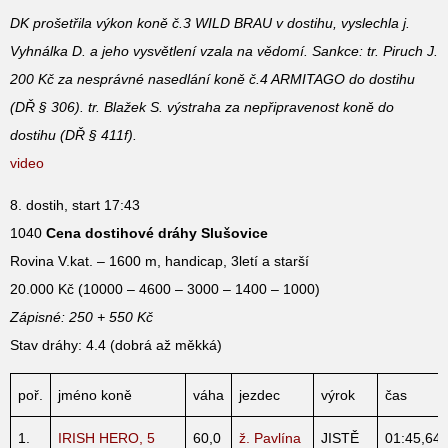
DK prošetřila výkon koně č.3 WILD BRAU v dostihu, vyslechla j.
Vyhnálka D. a jeho vysvětlení vzala na vědomí. Sankce: tr. Piruch J.
200 Kč za nesprávné nasedlání koně č.4 ARMITAGO do dostihu
(DŘ § 306). tr. Blažek S. výstraha za nepřipravenost koně do
dostihu (DŘ § 411f).
video
8. dostih, start 17:43
1040
Cena dostihové dráhy Slušovice
Rovina V.kat. – 1600 m, handicap, 3letí a starší
20.000 Kč (10000 – 4600 – 3000 – 1400 – 1000)
Zápisné: 250 + 550 Kč
Stav dráhy: 4.4 (dobrá až měkká)
poř.
jméno koně
váha
jezdec
výrok
čas
1.
IRISH HERO, 5
60,0
ž. Pavlína
JISTĚ
01:45,64