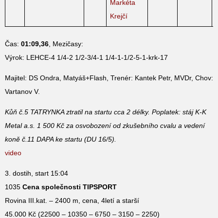
Markéta
Krejčí
Čas:
01:09,36
, Mezičasy:
Výrok: LEHCE-4 1/4-2 1/2-3/4-1 1/4-1-1/2-5-1-krk-17
Majitel: DS Ondra, Matyáš+Flash, Trenér: Kantek Petr, MVDr, Chov:
Vartanov V.
Kůň č.5 TATRYNKA ztratil na startu cca 2 délky. Poplatek: stáj K-K
Metal a.s. 1 500 Kč za osvobození od zkušebního cvalu a vedení
koně č.11 DAPA ke startu (DU 16/5).
video
3. dostih, start 15:04
1035
Cena společnosti TIPSPORT
Rovina III.kat. – 2400 m, cena, 4letí a starší
45.000 Kč (22500 – 10350 – 6750 – 3150 – 2250)