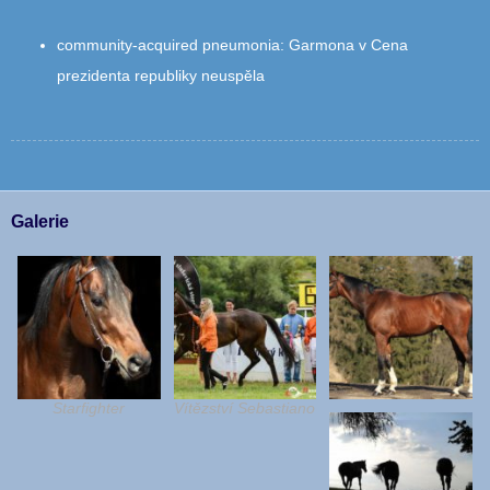
community‑acquired pneumonia
:
Garmona v Cena
prezidenta republiky neuspěla
Galerie
Starfighter
Vítězství Sebastiano