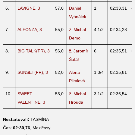
6.
LAVIGNE, 3
57,0
Daniel
1
02:33,31
4
Vyhnálek
7.
ALFONZA, 3
55,0
ž. Michal
4 1/2
02:34,28
1
Demo
8.
BIG TALK(FR), 3
56,0
ž. Jaromír
6
02:35,51
5
Šafář
9.
SUNSET(FR), 3
52,0
Alena
1 3/4
02:35,81
7
Plimlová
10.
SWEET
53,0
ž. Michal
3 1/2
02:36,54
1
VALENTINE, 3
Hrouda
Nestartovali:
TASMÍNA
Čas:
02:30,76
, Mezičasy: