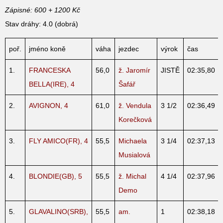
Zápisné: 600 + 1200 Kč
Stav dráhy: 4.0 (dobrá)
poř.
jméno koně
váha
jezdec
výrok
čas
1.
FRANCESKA
56,0
ž. Jaromír
JISTĚ
02:35,80
BELLA(IRE), 4
Šafář
2.
AVIGNON, 4
61,0
ž. Vendula
3 1/2
02:36,49
Korečková
3.
FLY AMICO(FR), 4
55,5
Michaela
3 1/4
02:37,13
Musialová
4.
BLONDIE(GB), 5
55,5
ž. Michal
4 1/4
02:37,96
Demo
5.
GLAVALINO(SRB),
55,5
am.
1
02:38,18