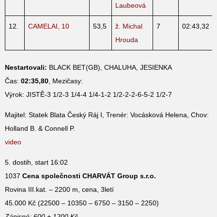
Laubeová
12.
CAMELAI, 10
53,5
ž. Michal
7
02:43,32
Hrouda
Nestartovali:
BLACK BET(GB), CHALUHA, JESIENKA
Čas:
02:35,80
, Mezičasy:
Výrok: JISTĚ-3 1/2-3 1/4-4 1/4-1-2 1/2-2-2-6-5-2 1/2-7
Majitel: Statek Blata Český Ráj I, Trenér: Vocásková Helena, Chov:
Holland B. & Connell P.
video
5. dostih, start 16:02
1037
Cena společnosti CHARVÁT Group s.r.o.
Rovina III.kat. – 2200 m, cena, 3letí
45.000 Kč (22500 – 10350 – 6750 – 3150 – 2250)
Zápisné: 600 + 1200 Kč