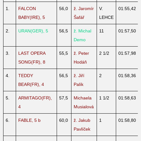
1.
FALCON
56,0
ž. Jaromír
V.
01:55,42
BABY(IRE), 5
Šafář
LEHCE
2.
URAN(GER), 5
56,5
ž. Michal
11
01:57,50
Demo
3.
LAST OPERA
55,5
ž. Peter
2 1/2
01:57,98
SONG(FR), 8
Hodáň
4.
TEDDY
56,5
ž. Jiří
2
01:58,36
BEAR(FR), 4
Palík
5.
ARMITAGO(FR),
57,5
Michaela
1 1/2
01:58,63
4
Musialová
6.
FABLE, 5 b
60,0
ž. Jakub
1
01:58,80
Pavlíček