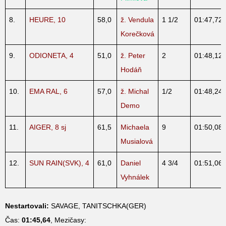
8.
HEURE, 10
58,0
ž. Vendula
1 1/2
01:47,72
Korečková
9.
ODIONETA, 4
51,0
ž. Peter
2
01:48,12
Hodáň
10.
EMA RAL, 6
57,0
ž. Michal
1/2
01:48,24
Demo
11.
AIGER, 8 sj
61,5
Michaela
9
01:50,08
Musialová
12.
SUN RAIN(SVK), 4
61,0
Daniel
4 3/4
01:51,06
Vyhnálek
Nestartovali:
SAVAGE, TANITSCHKA(GER)
Čas:
01:45,64
, Mezičasy: