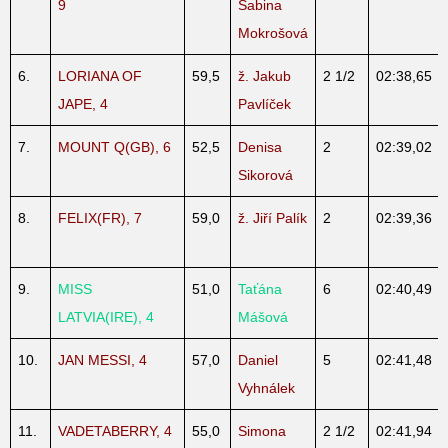
9
Sabina
Mokrošová
6.
LORIANA OF
59,5
ž. Jakub
2 1/2
02:38,65
JAPE, 4
Pavlíček
7.
MOUNT Q(GB), 6
52,5
Denisa
2
02:39,02
Sikorová
8.
FELIX(FR), 7
59,0
ž. Jiří Palík
2
02:39,36
9.
MISS
51,0
Taťána
6
02:40,49
LATVIA(IRE), 4
Mášová
10.
JAN MESSI, 4
57,0
Daniel
5
02:41,48
Vyhnálek
11.
VADETABERRY, 4
55,0
Simona
2 1/2
02:41,94