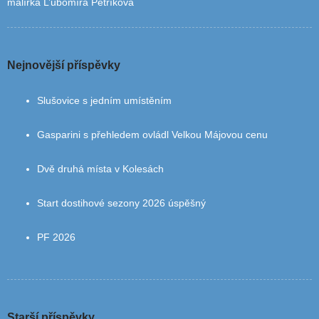
malířka L’ubomíra Petríková
Nejnovější příspěvky
Slušovice s jedním umístěním
Gasparini s přehledem ovládl Velkou Májovou cenu
Dvě druhá místa v Kolesách
Start dostihové sezony 2026 úspěšný
PF 2026
Starší příspěvky