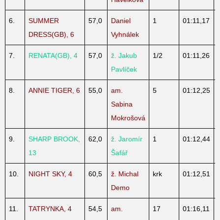
6.
SUMMER
57,0
Daniel
1
01:11,17
DRESS(GB), 6
Vyhnálek
7.
RENATA(GB), 4
57,0
ž. Jakub
1/2
01:11,26
Pavlíček
8.
ANNIE TIGER, 6
55,0
am.
5
01:12,25
Sabina
Mokrošová
9.
SHARP BROOK,
62,0
ž. Jaromír
1
01:12,44
13
Šafář
10.
NIGHT SKY, 4
60,5
ž. Michal
krk
01:12,51
Demo
11.
TATRYNKA, 4
54,5
am.
17
01:16,11