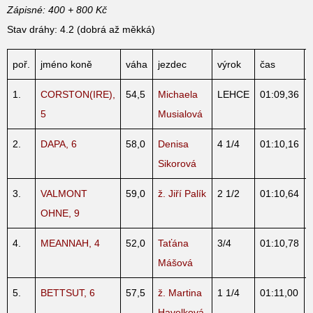
Zápisné: 400 + 800 Kč
Stav dráhy: 4.2 (dobrá až měkká)
poř.
jméno koně
váha
jezdec
výrok
čas
1.
CORSTON(IRE),
54,5
Michaela
LEHCE
01:09,36
5
Musialová
2.
DAPA, 6
58,0
Denisa
4 1/4
01:10,16
Sikorová
3.
VALMONT
59,0
ž. Jiří Palík
2 1/2
01:10,64
OHNE, 9
4.
MEANNAH, 4
52,0
Taťána
3/4
01:10,78
Mášová
5.
BETTSUT, 6
57,5
ž. Martina
1 1/4
01:11,00
Havelková