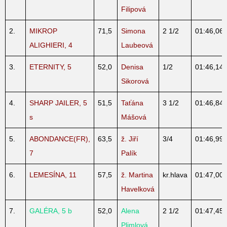
Filipová
2.
MIKROP
71,5
Simona
2 1/2
01:46,06
ALIGHIERI, 4
Laubeová
3.
ETERNITY, 5
52,0
Denisa
1/2
01:46,14
Sikorová
4.
SHARP JAILER, 5
51,5
Taťána
3 1/2
01:46,84
s
Mášová
5.
ABONDANCE(FR),
63,5
ž. Jiří
3/4
01:46,99
7
Palík
6.
LEMESÍNA, 11
57,5
ž. Martina
kr.hlava
01:47,00
Havelková
7.
GALÉRA, 5 b
52,0
Alena
2 1/2
01:47,45
Plimlová