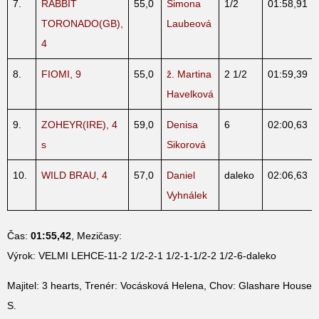
7.
RABBIT
55,0
Simona
1/2
01:58,91
TORONADO(GB),
Laubeová
4
8.
FIOMI, 9
55,0
ž. Martina
2 1/2
01:59,39
Havelková
9.
ZOHEYR(IRE), 4
59,0
Denisa
6
02:00,63
s
Sikorová
10.
WILD BRAU, 4
57,0
Daniel
daleko
02:06,63
Vyhnálek
Čas:
01:55,42
, Mezičasy:
Výrok: VELMI LEHCE-11-2 1/2-2-1 1/2-1-1/2-2 1/2-6-daleko
Majitel: 3 hearts, Trenér: Vocásková Helena, Chov: Glashare House
S.