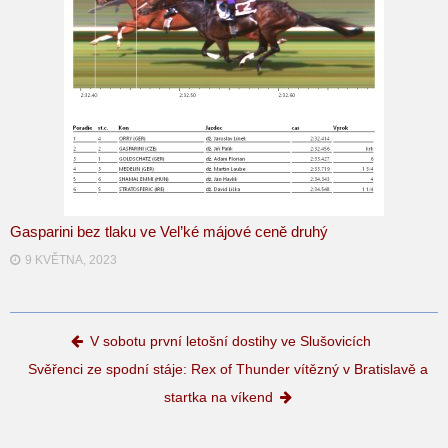
Gasparini bez tlaku ve Vel’ké májové ceně druhý
9 KVĚTNA, 2023
Post navigation
V sobotu první letošní dostihy ve Slušovicích
Svěřenci ze spodní stáje: Rex of Thunder vítězný v Bratislavě a
startka na víkend