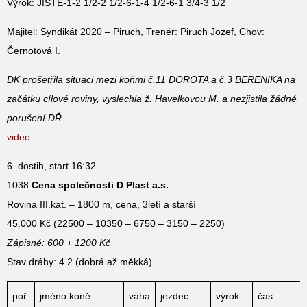
Výrok: JISTĚ-1-2 1/2-2 1/2-6-1-4 1/2-6-1 3/4-3 1/2
Majitel: Syndikát 2020 – Piruch, Trenér: Piruch Jozef, Chov:
Černotová I.
DK prošetřila situaci mezi koňmi č.11 DOROTA a č.3 BERENIKA na
začátku cílové roviny, vyslechla ž. Havelkovou M. a nezjistila žádné
porušení DŘ.
video
6. dostih, start 16:32
1038
Cena společnosti D Plast a.s.
Rovina III.kat. – 1800 m, cena, 3letí a starší
45.000 Kč (22500 – 10350 – 6750 – 3150 – 2250)
Zápisné: 600 + 1200 Kč
Stav dráhy: 4.2 (dobrá až měkká)
poř.
jméno koně
váha
jezdec
výrok
čas