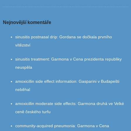
Nejnovější komentáře
sinusitis postnasal drip
:
Gordana se dočkala prvního
vítězství
sinusitis treatment
:
Garmona v Cena prezidenta republiky
neuspěla
amoxicillin side effect information
:
Gasparini v Budapešti
neběhal
amoxicillin moderate side effects
:
Garmona druhá ve Velké
ceně českého turfu
community‑acquired pneumonia
:
Garmona v Cena