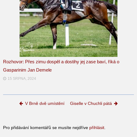
Rozhovor: Přes zimu dospěl a dostihy jej zase baví, říká o
Gasparinim Jan Demele
15 SRPNA, 2024
Post navigation
V Brně dvě umístění
Giselle v Chuchli pátá
Pro přidávání komentářů se musíte nejdříve
přihlásit
.