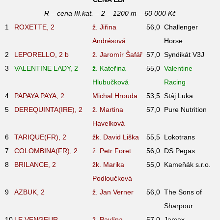
R – cena III.kat. – 2 – 1200 m – 60 000 Kč
1
ROXETTE, 2
ž. Jiřina
56,0
Challenger
Andrésová
Horse
2
LEPORELLO, 2
b
ž. Jaromír Šafář
57,0
Syndikát V3J
3
VALENTINE LADY, 2
ž. Kateřina
55,0
Valentine
Hlubučková
Racing
4
PAPAYA PAYA, 2
Michal Hrouda
53,5
Stáj Luka
5
DEREQUINTA(IRE), 2
ž. Martina
57,0
Pure Nutrition
Havelková
6
TARIQUE(FR), 2
žk. David Liška
55,5
Lokotrans
7
COLOMBINA(FR), 2
ž. Petr Foret
56,0
DS Pegas
8
BRILANCE, 2
žk. Marika
55,0
Kameňák s.r.o.
Podloučková
9
AZBUK, 2
ž. Jan Verner
56,0
The Sons of
Sharpour
10
LE VENGEUR
ž. Pavlína
57,0
Jamax