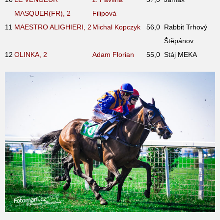
MASQUER(FR), 2
Filipová
11
MAESTRO ALIGHIERI, 2
Michal Kopczyk
56,0
Rabbit Trhový
Štěpánov
12
OLINKA, 2
Adam Florian
55,0
Stáj MEKA