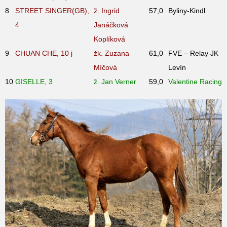
8
STREET SINGER(GB),
ž. Ingrid
57,0
Byliny-Kindl
4
Janáčková
Koplíková
9
CHUAN CHE, 10
j
žk. Zuzana
61,0
FVE – Relay JK
Míčová
Levín
10
GISELLE, 3
ž. Jan Verner
59,0
Valentine Racing