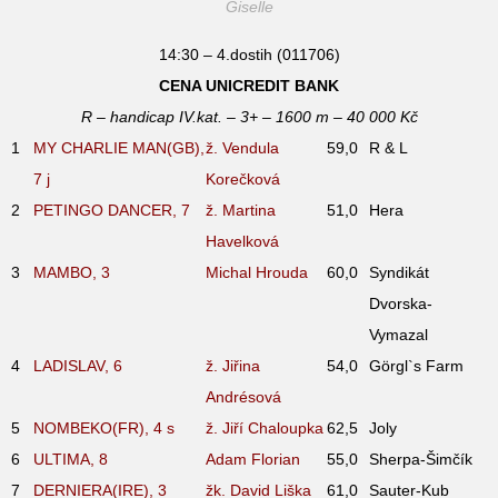
Giselle
14:30 – 4.dostih (011706)
CENA UNICREDIT BANK
R – handicap IV.kat. – 3+ – 1600 m – 40 000 Kč
1
MY CHARLIE MAN(GB),
ž. Vendula
59,0
R & L
7
j
Korečková
2
PETINGO DANCER, 7
ž. Martina
51,0
Hera
Havelková
3
MAMBO, 3
Michal Hrouda
60,0
Syndikát
Dvorska-
Vymazal
4
LADISLAV, 6
ž. Jiřina
54,0
Görgl`s Farm
Andrésová
5
NOMBEKO(FR), 4
s
ž. Jiří Chaloupka
62,5
Joly
6
ULTIMA, 8
Adam Florian
55,0
Sherpa-Šimčík
7
DERNIERA(IRE), 3
žk. David Liška
61,0
Sauter-Kub