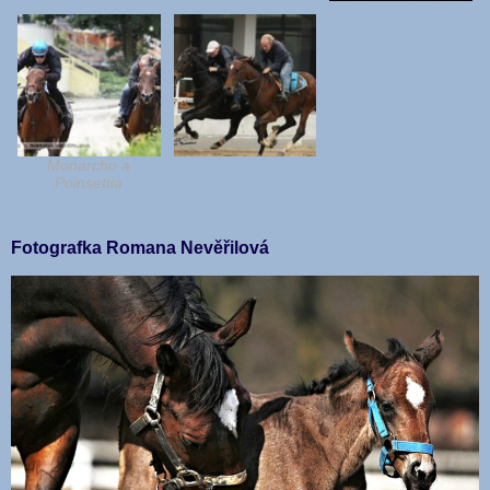
Monarcho a
Poinsettia
Fotografka Romana Nevěřilová