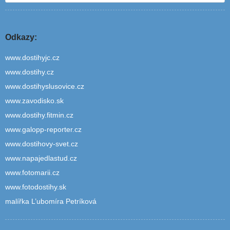
Odkazy:
www.dostihyjc.cz
www.dostihy.cz
www.dostihyslusovice.cz
www.zavodisko.sk
www.dostihy.fitmin.cz
www.galopp-reporter.cz
www.dostihovy-svet.cz
www.napajedlastud.cz
www.fotomarii.cz
www.fotodostihy.sk
malířka L’ubomíra Petríková