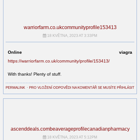
warriorfarm.co.ukcommunityprofile153413
18 KVĚTNA, 2023 AT 3:33PM
Online viagra
https://warriorfarm.co.uk/community/profile/153413/
With thanks! Plenty of stuff.
PERMALINK
⋅
PRO VLOŽENÍ ODPOVĚDI NA KOMENTÁŘ SE MUSÍTE PŘIHLÁSIT
ascenddeals.combeaverageprofilecanadianpharmacy
18 KVĚTNA, 2023 AT 5:12PM