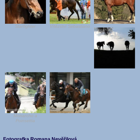
Starfighter
Vítězství Sebastiano
Monarcho a
Poinsettia
Fotografka Romana Nevěřilová