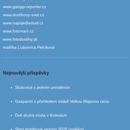
www.galopp-reporter.cz
www.dostihovy-svet.cz
www.napajedlastud.cz
www.fotomarii.cz
www.fotodostihy.sk
malířka L’ubomíra Petríková
Nejnovější příspěvky
Slušovice s jedním umístěním
Gasparini s přehledem ovládl Velkou Májovou cenu
Dvě druhá místa v Kolesách
Start dostihové sezony 2026 úspěšný