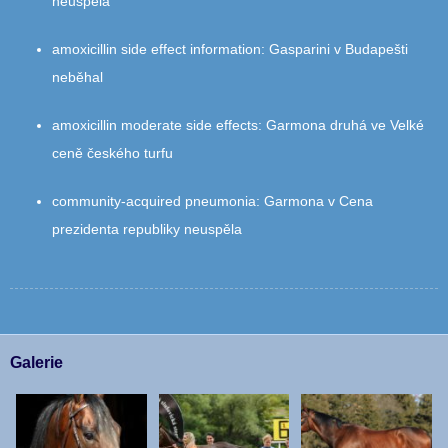
neuspěla
amoxicillin side effect information
:
Gasparini v Budapešti
neběhal
amoxicillin moderate side effects
:
Garmona druhá ve Velké
ceně českého turfu
community‑acquired pneumonia
:
Garmona v Cena
prezidenta republiky neuspěla
Galerie