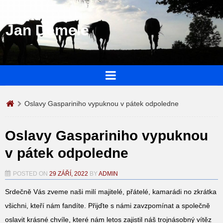
Jan Demele
Oslavy Gaspariniho vypuknou v pátek odpoledne
Oslavy Gaspariniho vypuknou
v pátek odpoledne
POSTED ON
29 ZÁŘÍ, 2022
BY
ADMIN
Srdečně Vás zveme naši milí majitelé, přátelé, kamarádi no zkrátka
všichni, kteří nám fandíte. Přijďte s námi zavzpomínat a společně
oslavit krásné chvíle, které nám letos zajistil náš trojnásobný vítěz