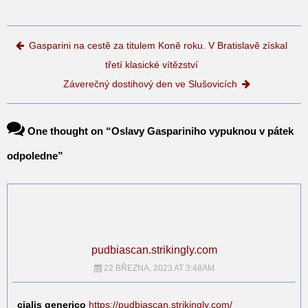
Post navigation
Gasparini na cestě za titulem Koně roku. V Bratislavě získal
třetí klasické vítězství
Záverečný dostihový den ve Slušovicích
One thought on “
Oslavy Gaspariniho vypuknou v pátek
odpoledne
”
pudbiascan.strikingly.com
22 BŘEZNA, 2023 AT 3:48AM
cialis generico
https://pudbiascan.strikingly.com/