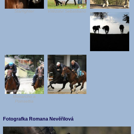
Starfighter
Vítězství Sebastiano
Monarcho a
Poinsettia
Fotografka Romana Nevěřilová