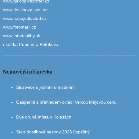
www.galopp-reporter.cz
www.dostihovy-svet.cz
www.napajedlastud.cz
www.fotomarii.cz
www.fotodostihy.sk
malířka L’ubomíra Petríková
Nejnovější příspěvky
Slušovice s jedním umístěním
Gasparini s přehledem ovládl Velkou Májovou cenu
Dvě druhá místa v Kolesách
Start dostihové sezony 2026 úspěšný