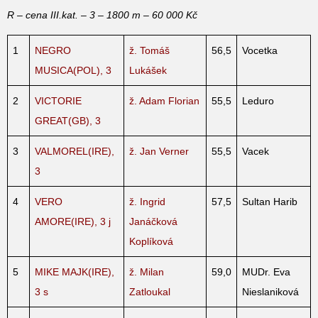
R – cena III.kat. – 3 – 1800 m – 60 000 Kč
1
NEGRO
ž. Tomáš
56,5
Vocetka
MUSICA(POL), 3
Lukášek
2
VICTORIE
ž. Adam Florian
55,5
Leduro
GREAT(GB), 3
3
VALMOREL(IRE),
ž. Jan Verner
55,5
Vacek
3
4
VERO
ž. Ingrid
57,5
Sultan Harib
AMORE(IRE), 3 j
Janáčková
Koplíková
5
MIKE MAJK(IRE),
ž. Milan
59,0
MUDr. Eva
3 s
Zatloukal
Nieslaniková