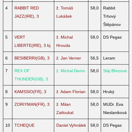
4
RABBIT RED
ž. Tomáš
58,0
Rabbit
JAZZ(IRE), 3
Lukášek
Trhový
Štěpánov
5
VERT
ž. Michal
58,0
DS Pegas
LIBERTE(IRE), 3 bj
Hrouda
6
BESIBERRI(GB), 3
ž. Jan Verner
56,5
Leram
7
REX OF
ž. Michal Demo
58,0
Stáj Březová
THUNDER(GB), 3
8
KAMSSIO(FR), 3
ž. Adam Florian
58,0
Hrubý
9
ZORIYMAN(FR), 3
ž. Milan
58,0
MUDr. Eva
Zatloukal
Nieslaniková
10
TCHEQUE
Daniel Vyhnálek
58,0
DS Pegas