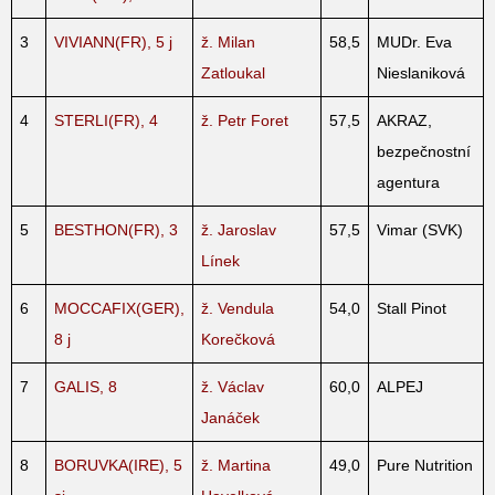
3
VIVIANN(FR), 5 j
ž. Milan
58,5
MUDr. Eva
Zatloukal
Nieslaniková
4
STERLI(FR), 4
ž. Petr Foret
57,5
AKRAZ,
bezpečnostní
agentura
5
BESTHON(FR), 3
ž. Jaroslav
57,5
Vimar (SVK)
Línek
6
MOCCAFIX(GER),
ž. Vendula
54,0
Stall Pinot
8 j
Korečková
7
GALIS, 8
ž. Václav
60,0
ALPEJ
Janáček
8
BORUVKA(IRE), 5
ž. Martina
49,0
Pure Nutrition