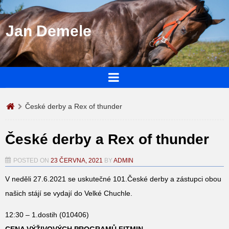
Jan Demele
České derby a Rex of thunder
České derby a Rex of thunder
POSTED ON
23 ČERVNA, 2021
BY
ADMIN
V neděli 27.6.2021 se uskutečné 101.České derby a zástupci obou
našich stájí se vydají do Velké Chuchle.
12:30 – 1.dostih (010406)
CENA VÝŽIVOVÝCH PROGRAMŮ FITMIN