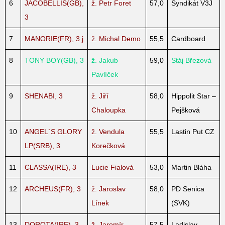
6
JACOBELLIS(GB),
ž. Petr Foret
57,0
Syndikát V3J
3
7
MANORIE(FR), 3 j
ž. Michal Demo
55,5
Cardboard
8
TONY BOY(GB), 3
ž. Jakub
59,0
Stáj Březová
Pavlíček
9
SHENABI, 3
ž. Jiří
58,0
Hippolit Star –
Chaloupka
Pejšková
10
ANGEL`S GLORY
ž. Vendula
55,5
Lastin Put CZ
LP(SRB), 3
Korečková
11
CLASSA(IRE), 3
Lucie Fialová
53,0
Martin Bláha
12
ARCHEUS(FR), 3
ž. Jaroslav
58,0
PD Senica
Línek
(SVK)
13
DOROTA(IRE), 3
ž. Jaromír
57,5
Ladislav