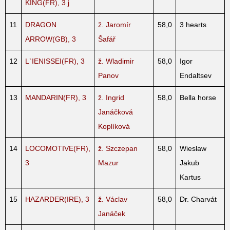
KING(FR), 3 j
11
DRAGON
ž. Jaromír
58,0
3 hearts
ARROW(GB), 3
Šafář
12
L`IENISSEI(FR), 3
ž. Wladimir
58,0
Igor
Panov
Endaltsev
13
MANDARIN(FR), 3
ž. Ingrid
58,0
Bella horse
Janáčková
Koplíková
14
LOCOMOTIVE(FR),
ž. Szczepan
58,0
Wieslaw
3
Mazur
Jakub
Kartus
15
HAZARDER(IRE), 3
ž. Václav
58,0
Dr. Charvát
Janáček