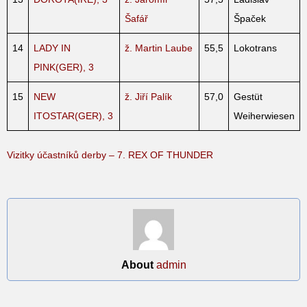
Šafář
Špaček
14
LADY IN
ž. Martin Laube
55,5
Lokotrans
PINK(GER), 3
15
NEW
ž. Jiří Palík
57,0
Gestüt
ITOSTAR(GER), 3
Weiherwiesen
Vizitky účastníků derby – 7. REX OF THUNDER
About
admin