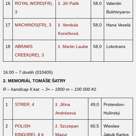
16
ROYAL WORD(FR),
ž. Jiří Palík
58,0
Valentin
3
Bukhtoyarov
17
MACHINOS(FR), 3
ž. Vendula
58,0
Hana Veselá
Korečková
18
ABRAMS
ž. Martin Laube
58,0
Lokotrans
CREEK(IRE), 3
16:00 – 7.dostih (010405)
2. MEMORIÁL TOMÁŠE ŠATRY
R – handicap II.kat. – 3+ – 1800 m – 100 000 Kč
1
STREIF, 4
ž. Jiřina
49,0
Protendon-
Andrésová
Hulínský
2
POLISH
ž. Szczepan
60,5
Wieslaw
KING(IRE), 4 b
Mazur
Jakub Kartus