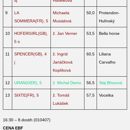
sj
Havelková
9
LA
Michaela
50,0
Protendon-
SOMMERA(FR), 5
Musialová
Hulínský
10
HOFERGIRL(GB),
ž. Jan Verner
53,5
Bella horse
5 s
11
SPENCER(GB), 4
ž. Ingrid
60,5
Liliana
j
Janáčková
Carvalho
Koplíková
12
URAN(GER), 5
ž. Michal Demo
56,5
Stáj Březová
13
SIXTE(FR), 5
ž. Tomáš
57,5
Vocetka
Lukášek
16:30 – 8.dostih (010407)
CENA EBF