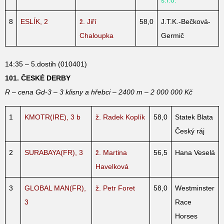
8
ESLÍK, 2
ž. Jiří
58,0
J.T.K.-Bečková-
Chaloupka
Germič
14:35 – 5.dostih (010401)
101. ČESKÉ DERBY
R – cena Gd-3 – 3 klisny a hřebci – 2400 m – 2 000 000 Kč
1
KMOTR(IRE), 3 b
ž. Radek Koplík
58,0
Statek Blata
Český ráj
2
SURABAYA(FR), 3
ž. Martina
56,5
Hana Veselá
Havelková
3
GLOBAL MAN(FR),
ž. Petr Foret
58,0
Westminster
3
Race
Horses