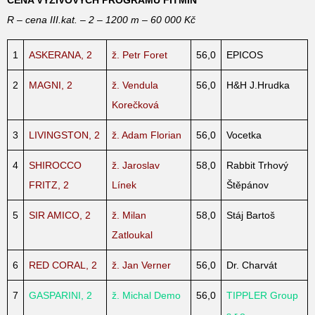
R – cena III.kat. – 2 – 1200 m – 60 000 Kč
1
ASKERANA, 2
ž. Petr Foret
56,0
EPICOS
2
MAGNI, 2
ž. Vendula
56,0
H&H J.Hrudka
Korečková
3
LIVINGSTON, 2
ž. Adam Florian
56,0
Vocetka
4
SHIROCCO
ž. Jaroslav
58,0
Rabbit Trhový
FRITZ, 2
Línek
Štěpánov
5
SIR AMICO, 2
ž. Milan
58,0
Stáj Bartoš
Zatloukal
6
RED CORAL, 2
ž. Jan Verner
56,0
Dr. Charvát
7
GASPARINI, 2
ž. Michal Demo
56,0
TIPPLER Group
s.r.o.