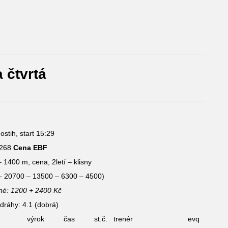
 čtvrtá
dostih, start 15:29
268
Cena EBF
– 1400 m, cena, 2letí – klisny
– 20700 – 13500 – 6300 – 4500)
né: 1200 + 2400 Kč
dráhy: 4.1 (dobrá)
výrok
čas
st.č.
trenér
evq