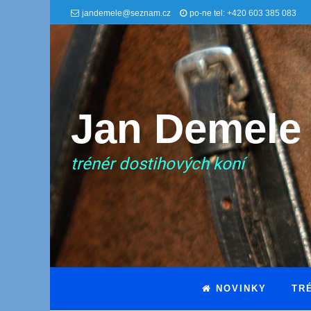
jandemele@seznam.cz
po-ne tel: +420 603 385 083
Jan Demele
trénér dostihových koní
NOVINKY
TR