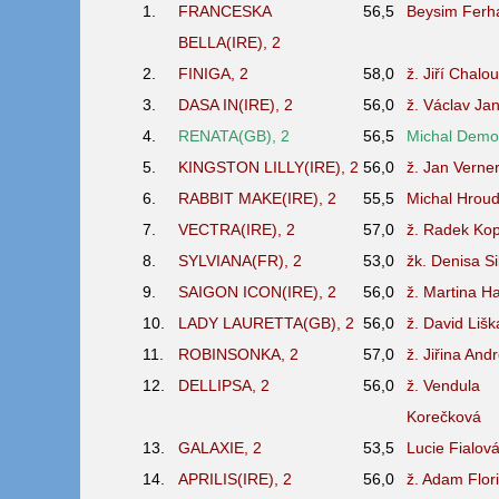
1.
FRANCESKA
56,5
Beysim Ferh
BELLA(IRE), 2
2.
FINIGA, 2
58,0
ž. Jiří Chalo
3.
DASA IN(IRE), 2
56,0
ž. Václav Ja
4.
RENATA(GB), 2
56,5
Michal Demo
5.
KINGSTON LILLY(IRE), 2
56,0
ž. Jan Verne
6.
RABBIT MAKE(IRE), 2
55,5
Michal Hrou
7.
VECTRA(IRE), 2
57,0
ž. Radek Kop
8.
SYLVIANA(FR), 2
53,0
žk. Denisa S
9.
SAIGON ICON(IRE), 2
56,0
ž. Martina H
10.
LADY LAURETTA(GB), 2
56,0
ž. David Lišk
11.
ROBINSONKA, 2
57,0
ž. Jiřina And
12.
DELLIPSA, 2
56,0
ž. Vendula
Korečková
13.
GALAXIE, 2
53,5
Lucie Fialov
14.
APRILIS(IRE), 2
56,0
ž. Adam Flor