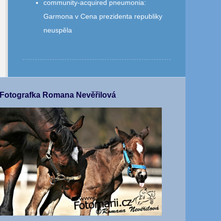
community‑acquired pneumonia
:
Garmona v Cena prezidenta republiky
neuspěla
Fotografka Romana Nevěřilová