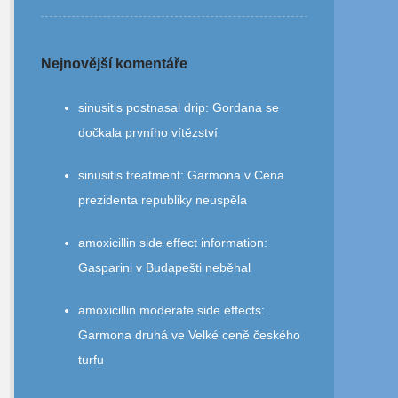
Nejnovější komentáře
sinusitis postnasal drip
:
Gordana se
dočkala prvního vítězství
sinusitis treatment
:
Garmona v Cena
prezidenta republiky neuspěla
amoxicillin side effect information
:
Gasparini v Budapešti neběhal
amoxicillin moderate side effects
:
Garmona druhá ve Velké ceně českého
turfu