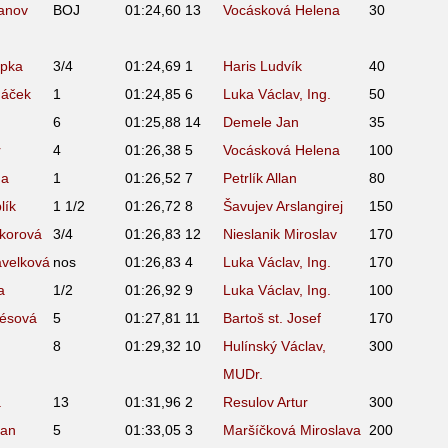
anov
BOJ
01:24,60
13
Vocásková Helena
30
upka
3/4
01:24,69
1
Haris Ludvík
40
náček
1
01:24,85
6
Luka Václav, Ing.
50
6
01:25,88
14
Demele Jan
35
r
4
01:26,38
5
Vocásková Helena
100
da
1
01:26,52
7
Petrlík Allan
80
lík
1 1/2
01:26,72
8
Šavujev Arslangirej
150
ikorová
3/4
01:26,83
12
Nieslanik Miroslav
170
avelková
nos
01:26,83
4
Luka Václav, Ing.
170
a
1/2
01:26,92
9
Luka Václav, Ing.
100
résová
5
01:27,81
11
Bartoš st. Josef
170
8
01:29,32
10
Hulínský Václav,
300
MUDr.
á
13
01:31,96
2
Resulov Artur
300
ian
5
01:33,05
3
Maršíčková Miroslava
200