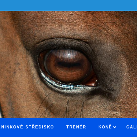
ÉNINKOVÉ STŘEDISKO
TRENÉR
KONĚ
GAL