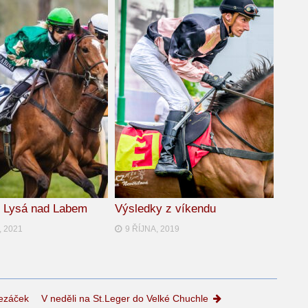
: Lysá nad Labem
Výsledky z víkendu
, 2021
9 ŘÍJNA, 2019
lezáček
V neděli na St.Leger do Velké Chuchle