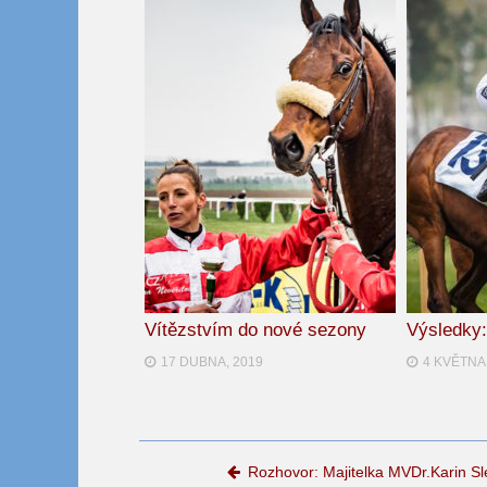
Vítězstvím do nové sezony
Výsledky
17 DUBNA, 2019
4 KVĚTNA
Post navigation
Rozhovor: Majitelka MVDr.Karin S