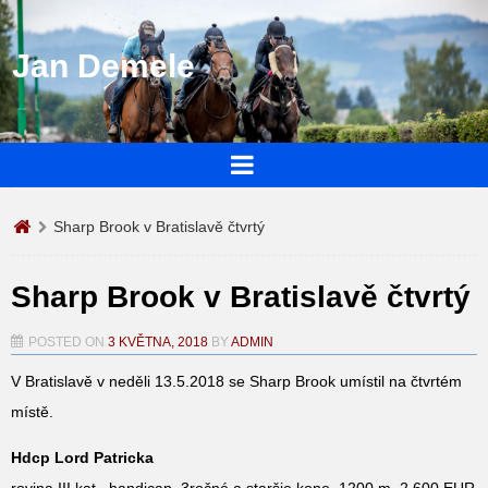
Jan Demele
Sharp Brook v Bratislavě čtvrtý
Sharp Brook v Bratislavě čtvrtý
POSTED ON
3 KVĚTNA, 2018
BY
ADMIN
V Bratislavě v neděli 13.5.2018 se Sharp Brook umístil na čtvrtém
místě.
Hdcp Lord Patricka
rovina III kat., handicap, 3ročné a staršie kone, 1200 m, 2 600 EUR