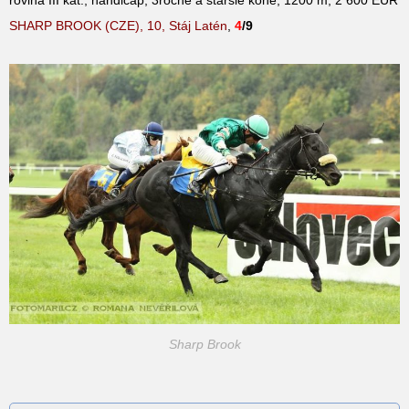
SHARP BROOK (CZE), 10,
Stáj Latén
,
4
/9
Sharp Brook