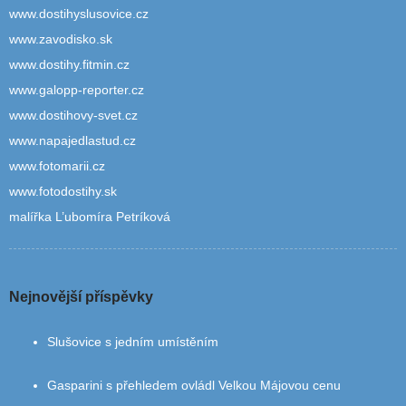
www.dostihyslusovice.cz
www.zavodisko.sk
www.dostihy.fitmin.cz
www.galopp-reporter.cz
www.dostihovy-svet.cz
www.napajedlastud.cz
www.fotomarii.cz
www.fotodostihy.sk
malířka L’ubomíra Petríková
Nejnovější příspěvky
Slušovice s jedním umístěním
Gasparini s přehledem ovládl Velkou Májovou cenu