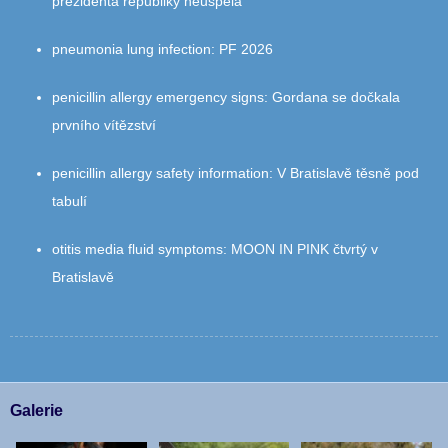
prezidenta republiky neuspěla
pneumonia lung infection
:
PF 2026
penicillin allergy emergency signs
:
Gordana se dočkala
prvního vítězství
penicillin allergy safety information
:
V Bratislavě těsně pod
tabulí
otitis media fluid symptoms
:
MOON IN PINK čtvrtý v
Bratislavě
Galerie