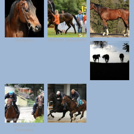
Starfighter
Vítězství Sebastiano
Monarcho a
Poinsettia