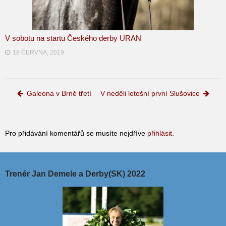
V sobotu na startu Českého derby URAN
18 ČERVNA, 2019
Post navigation
Galeona v Brně třetí
V neděli letošní první Slušovice
Pro přidávání komentářů se musíte nejdříve
přihlásit
.
Trenér Jan Demele a Derby(SK) 2022