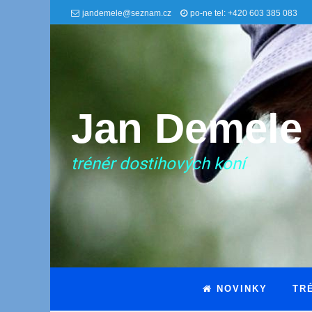
jandemele@seznam.cz
po-ne tel: +420 603 385 083
Jan Demele
trénér dostihových koní
NOVINKY
TR