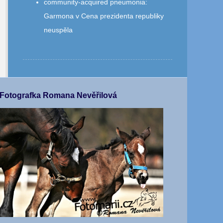
community‑acquired pneumonia
:
Garmona v Cena prezidenta republiky
neuspěla
Fotografka Romana Nevěřilová