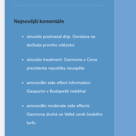
Nejnovější komentáře
sinusitis postnasal drip
:
Gordana se
dočkala prvního vítězství
sinusitis treatment
:
Garmona v Cena
prezidenta republiky neuspěla
amoxicillin side effect information
:
Gasparini v Budapešti neběhal
amoxicillin moderate side effects
:
Garmona druhá ve Velké ceně českého
turfu