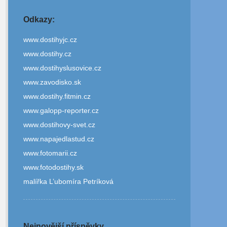
Odkazy:
www.dostihyjc.cz
www.dostihy.cz
www.dostihyslusovice.cz
www.zavodisko.sk
www.dostihy.fitmin.cz
www.galopp-reporter.cz
www.dostihovy-svet.cz
www.napajedlastud.cz
www.fotomarii.cz
www.fotodostihy.sk
malířka L’ubomíra Petríková
Nejnovější příspěvky