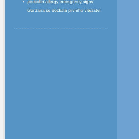
penicillin allergy emergency signs
:
Gordana se dočkala prvního vítězství