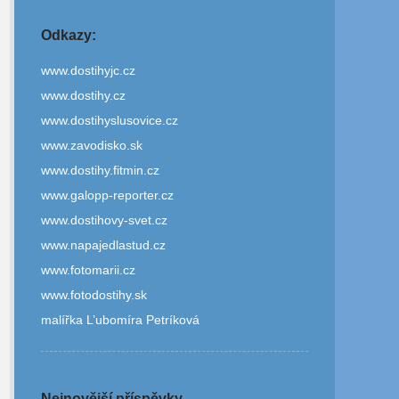
Odkazy:
www.dostihyjc.cz
www.dostihy.cz
www.dostihyslusovice.cz
www.zavodisko.sk
www.dostihy.fitmin.cz
www.galopp-reporter.cz
www.dostihovy-svet.cz
www.napajedlastud.cz
www.fotomarii.cz
www.fotodostihy.sk
malířka L’ubomíra Petríková
Nejnovější příspěvky