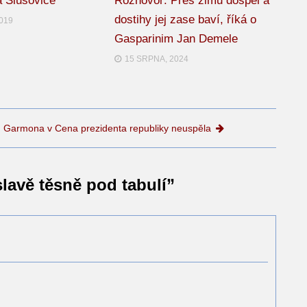
a Slušovice
Rozhovor: Přes zimu dospěl a
dostihy jej zase baví, říká o
2019
Gasparinim Jan Demele
15 SRPNA, 2024
Garmona v Cena prezidenta republiky neuspěla
slavě těsně pod tabulí
”