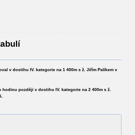
tabulí
val v dostihu IV. kategorie na 1 400m s ž. Jiřím Palíkem v
o hodinu později v dostihu IV. kategorie na 2 400m s ž.
ě.