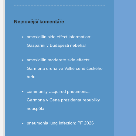
Nejnovější komentáře
amoxicillin side effect information
:
Gasparini v Budapešti neběhal
amoxicillin moderate side effects
:
Garmona druhá ve Velké ceně českého
turfu
community‑acquired pneumonia
:
Garmona v Cena prezidenta republiky
neuspěla
pneumonia lung infection
:
PF 2026