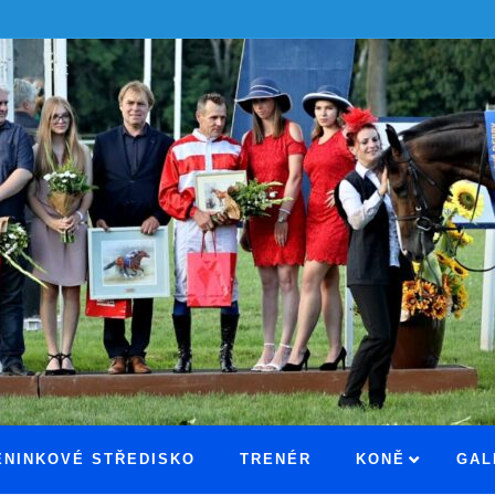
ÉNINKOVÉ STŘEDISKO
TRENÉR
KONĚ
GAL