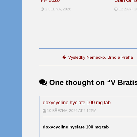
PF 2026
Startka n
2 LEDNA, 2026
12 ZÁŘÍ, 
Post navigation
Výsledky Německo, Brno a Praha
One thought on “
V Brati
doxycycline hyclate 100 mg tab
10 BŘEZNA, 2026 AT 2:12PM
doxycycline hyclate 100 mg tab