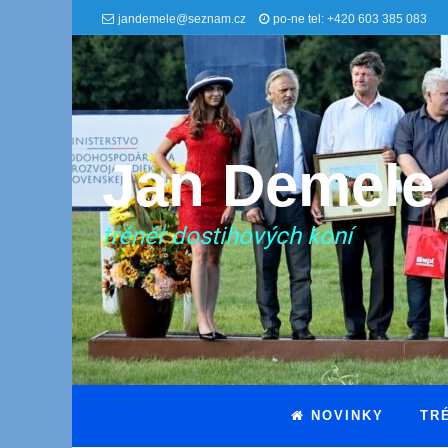
jandemele@seznam.cz
po-ne tel: +420 603 385 083
Jan Demele
trénér dostihových koní
NOVINKY
TR