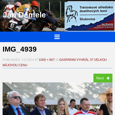
Jan Demele
IMG_4939
PUBLISHED
5.5.2024
AT
1000 × 667
IN
GASPARINI VYHRÁL 37.VELKOU
MÁJOVOU CENU
Next