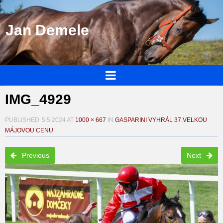
Jan Demele
IMG_4929
PUBLISHED
5.5.2024
AT
1000 × 667
IN
GASPARINI VYHRÁL 37.VELKOU
MÁJOVOU CENU
Previous
Next