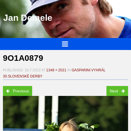
Jan Demele
9O1A0879
PUBLISHED
18.7.2022
AT
1348 × 2021
IN
GASPARINI VYHRÁL
30.SLOVENSKÉ DERBY
Previous
Next