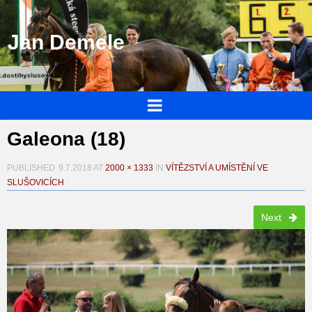
Jan Demele
Galeona (18)
PUBLISHED
9.7.2018
AT
2000 × 1333
IN
VÍTĚZSTVÍ A UMÍSTĚNÍ VE
SLUŠOVICÍCH
Next