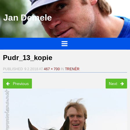
Jan Demele
Pudr_13_kopie
PUBLISHED
9.2.2018
AT
467 × 700
IN
TRENÉR
Previous
Next