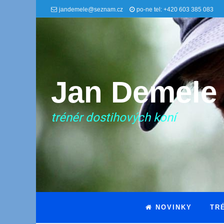
jandemele@seznam.cz
po-ne tel: +420 603 385 083
Jan Demele
trénér dostihových koní
NOVINKY
TR