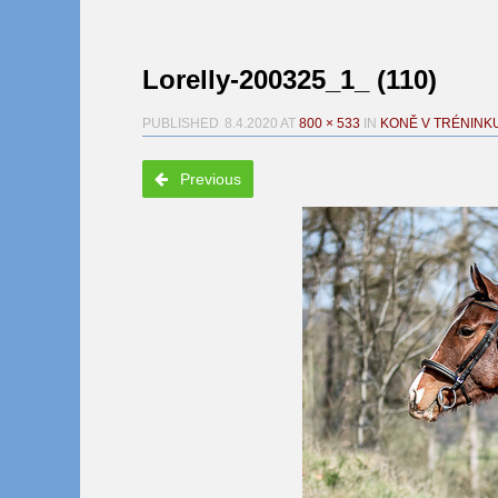
Lorelly-200325_1_ (110)
PUBLISHED
8.4.2020
AT
800 × 533
IN
KONĚ V TRÉNINK
Previous