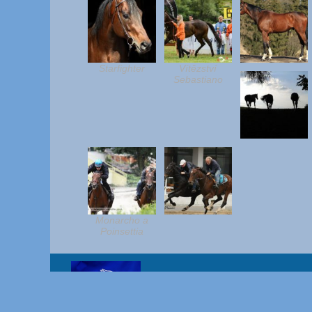
Starfighter
Vítězství
Sebastiano
Monarcho a
Poinsettia
Copyright www.jandemele.cz (c) 2018 Bc