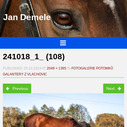
Jan Demele
241018_1_ (108)
PUBLISHED
25.10.2024
AT
2048 × 1365
IN
FOTOGALERIE POTOMKŮ
GALANTERY Z VLACHOVIC
Previous
Next