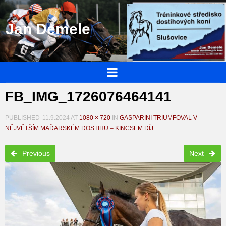
Jan Demele
FB_IMG_1726076464141
PUBLISHED
11.9.2024
AT
1080 × 720
IN
GASPARINI TRIUMFOVAL V
NĚJVĚTŠÍM MAĎARSKÉM DOSTIHU – KINCSEM DÍJ
Previous
Next