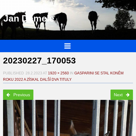
Jan Demele
20230227_170053
PUBLISHED
28.2.2023
AT
1920 × 2560
IN
GASPARINI SE STAL KONĚM
ROKU 2022 A ZÍSKAL DALŠÍ DVA TITULY
Previous
Next