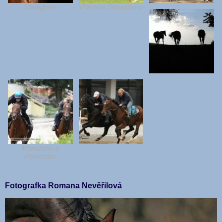
Starfighter
Vítězství Sebastiano
Monarcho a
Poinsettia
Fotografka Romana Nevěřilová