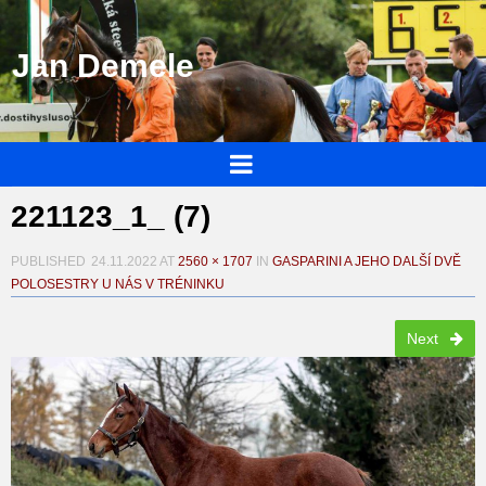
Jan Demele
221123_1_ (7)
PUBLISHED
24.11.2022
AT
2560 × 1707
IN
GASPARINI A JEHO DALŠÍ DVĚ
POLOSESTRY U NÁS V TRÉNINKU
Next