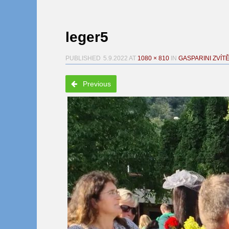
leger5
PUBLISHED
5.9.2022
AT
1080 × 810
IN
GASPARINI ZVÍT
Previous