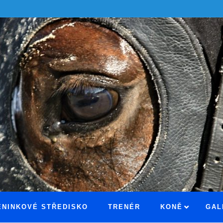
ÉNINKOVÉ STŘEDISKO
TRENÉR
KONĚ
GAL