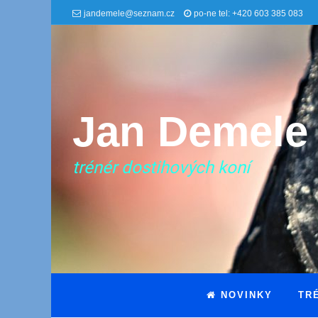
jandemele@seznam.cz
po-ne tel: +420 603 385 083
Jan Demele
trénér dostihových koní
NOVINKY
TR