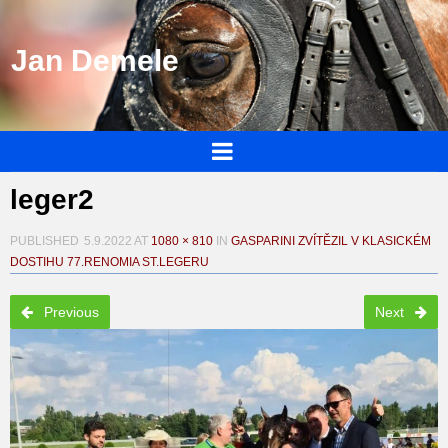
Jan Demele
leger2
PUBLISHED
5.9.2022
AT
1080 × 810
IN
GASPARINI ZVÍTĚZIL V KLASICKÉM
DOSTIHU 77.RENOMIA ST.LEGERU
Previous
Next