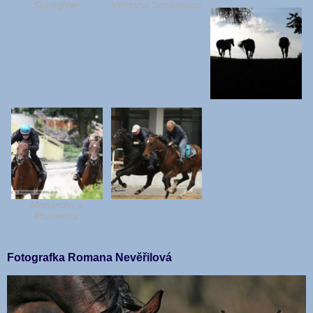
Starfighter
Vítězství Sebastiano
Monarcho a
Poinsettia
Fotografka Romana Nevěřilová