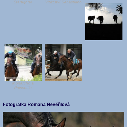
Starfighter
Vítězství Sebastiano
Monarcho a
Poinsettia
Fotografka Romana Nevěřilová