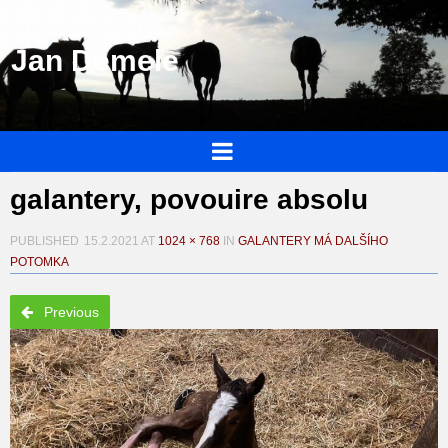
Jan Demele
galantery, povouire absolu
PUBLISHED
15.2.2021
AT
1024 × 768
IN
GALANTERY MÁ DALŠÍHO
POTOMKA
Previous