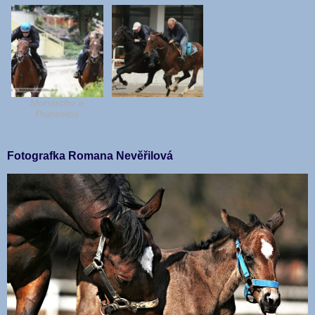
Monarcho a
Poinsettia
Fotografka Romana Nevěřilová