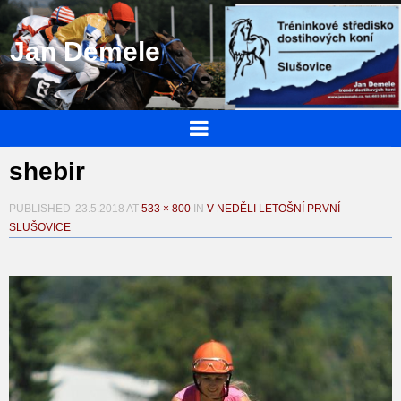
Jan Demele
shebir
PUBLISHED
23.5.2018
AT
533 × 800
IN
V NEDĚLI LETOŠNÍ PRVNÍ
SLUŠOVICE