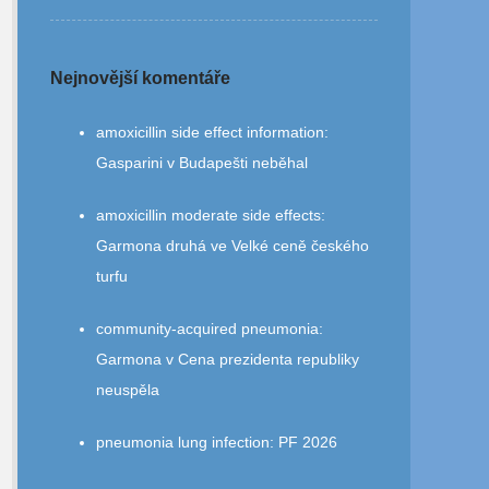
Nejnovější komentáře
amoxicillin side effect information
:
Gasparini v Budapešti neběhal
amoxicillin moderate side effects
:
Garmona druhá ve Velké ceně českého
turfu
community‑acquired pneumonia
:
Garmona v Cena prezidenta republiky
neuspěla
pneumonia lung infection
:
PF 2026