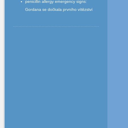
penicillin allergy emergency signs
:
Gordana se dočkala prvního vítězství