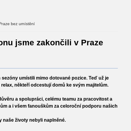
 Praze bez umístění
onu jsme zakončili v Praze
 sezóny umístili mimo dotované pozice. Teď už je
relax, někteří odcestují domů ke svým majitelům.
věru a spolupráci, celému teamu za pracovitost a
cům a i všem
fanouškům za celoroční podporu našich
y naše životy nebyli naplněné.