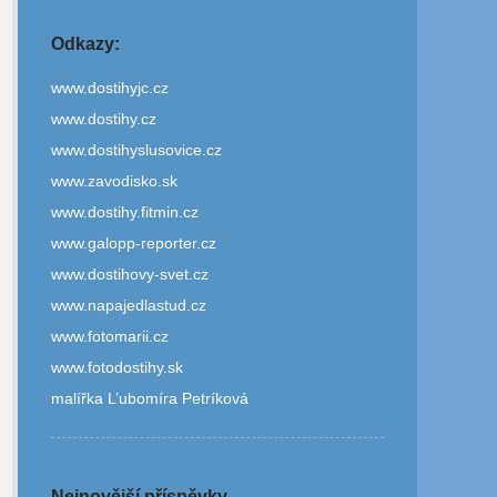
Odkazy:
www.dostihyjc.cz
www.dostihy.cz
www.dostihyslusovice.cz
www.zavodisko.sk
www.dostihy.fitmin.cz
www.galopp-reporter.cz
www.dostihovy-svet.cz
www.napajedlastud.cz
www.fotomarii.cz
www.fotodostihy.sk
malířka L’ubomíra Petríková
Nejnovější příspěvky