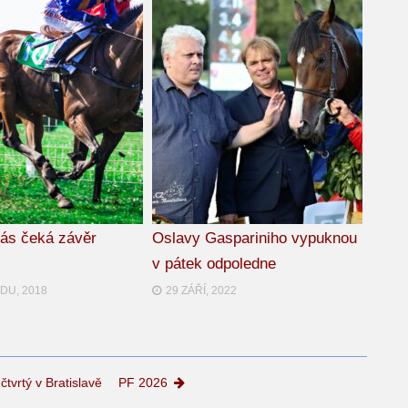
nás čeká závěr
Oslavy Gaspariniho vypuknou
v pátek odpoledne
DU, 2018
29 ZÁŘÍ, 2022
vrtý v Bratislavě
PF 2026