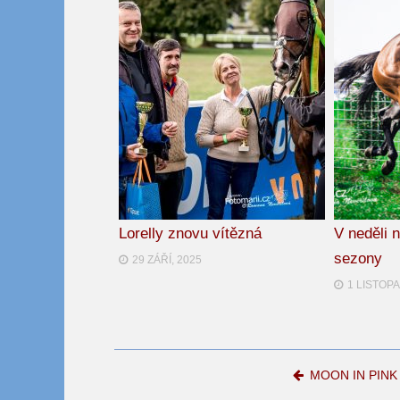
Lorelly znovu vítězná
V neděli 
sezony
29 ZÁŘÍ, 2025
1 LISTOPA
Post navigation
MOON IN PINK čt