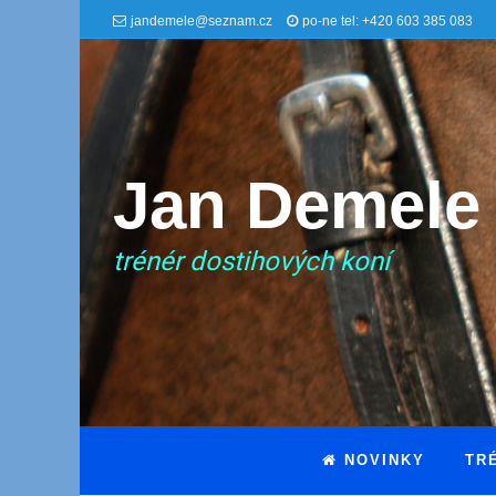
jandemele@seznam.cz
po-ne tel: +420 603 385 083
Jan Demele
trénér dostihových koní
NOVINKY
TR