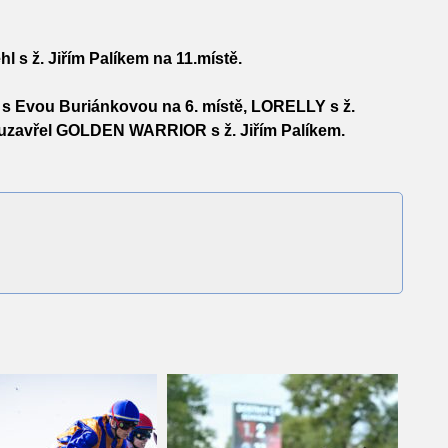
l s ž. Jiřím Palíkem na 11.místě.
A
s Evou Buriánkovou na 6. místě,
LORELLY
s ž.
uzavřel
GOLDEN WARRIOR
s ž. Jiřím Palíkem.