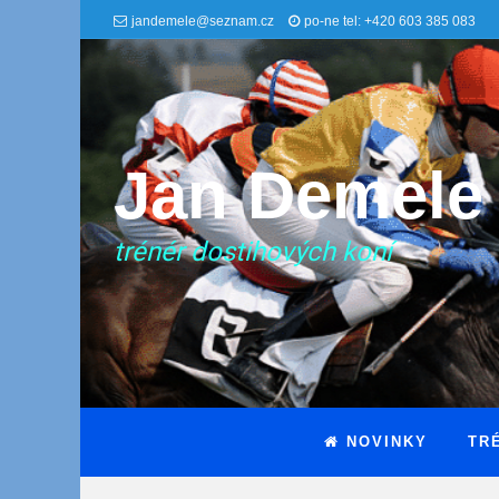
jandemele@seznam.cz
po-ne tel: +420 603 385 083
Jan Demele
trénér dostihových koní
NOVINKY
TR