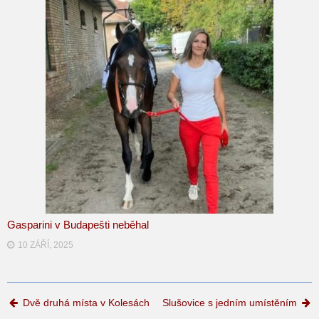
Gasparini v Budapešti neběhal
10 ZÁŘÍ, 2025
Post navigation
Dvě druhá místa v Kolesách
Slušovice s jedním umístěním