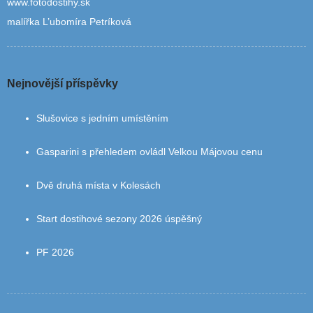
www.fotodostihy.sk
malířka L’ubomíra Petríková
Nejnovější příspěvky
Slušovice s jedním umístěním
Gasparini s přehledem ovládl Velkou Májovou cenu
Dvě druhá místa v Kolesách
Start dostihové sezony 2026 úspěšný
PF 2026