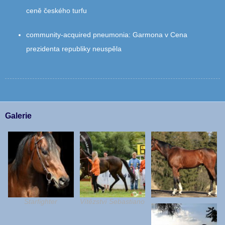
ceně českého turfu
community‑acquired pneumonia
:
Garmona v Cena
prezidenta republiky neuspěla
Galerie
Starfighter
Vítězství Sebastiano