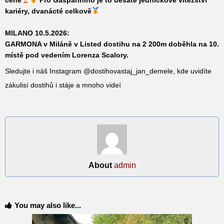
kariéry, dvanácté celkově
MILANO 10.5.2026
:
GARMONA
v Miláně v Listed dostihu na 2 200m doběhla na 10.
místě pod vedením Lorenza Scalory.
Sledujte i náš Instagram @dostihovastaj_jan_demele, kde uvidíte
zákulisí dostihů i stáje a mnoho videí
About
admin
You may also like...