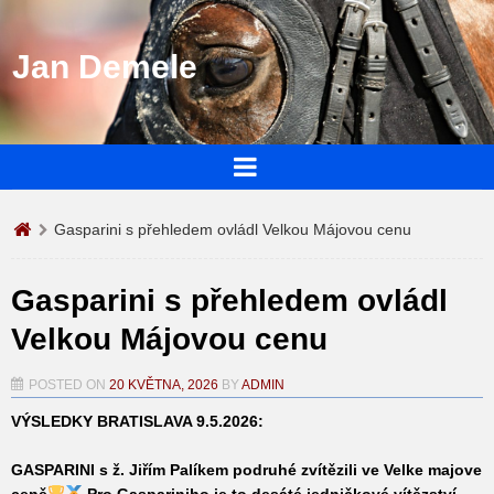
Jan Demele
Gasparini s přehledem ovládl Velkou Májovou cenu
Gasparini s přehledem ovládl
Velkou Májovou cenu
POSTED ON
20 KVĚTNA, 2026
BY
ADMIN
VÝSLEDKY BRATISLAVA 9.5.2026:
GASPARINI
s ž. Jiřím Palíkem podruhé zvítězili ve Velke majove
ceně
Pro Gaspariniho je to desáté jedničkové vítězství