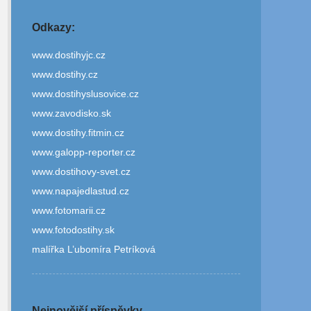
Odkazy:
www.dostihyjc.cz
www.dostihy.cz
www.dostihyslusovice.cz
www.zavodisko.sk
www.dostihy.fitmin.cz
www.galopp-reporter.cz
www.dostihovy-svet.cz
www.napajedlastud.cz
www.fotomarii.cz
www.fotodostihy.sk
malířka L’ubomíra Petríková
Nejnovější příspěvky