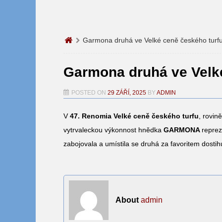
Garmona druhá ve Velké ceně českého turf
Garmona druhá ve Velk
POSTED ON
29 ZÁŘÍ, 2025
BY
ADMIN
V
47. Renomia Velké ceně českého turfu
, rovin
vytrvaleckou výkonnost hnědka
GARMONA
reprez
zabojovala a umístila se druhá za favoritem dostihu.
About
admin