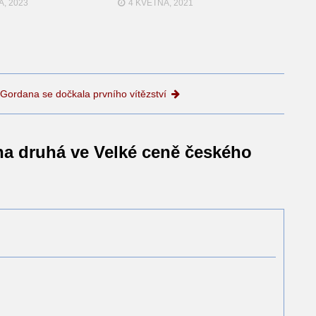
A, 2023
4 KVĚTNA, 2021
Gordana se dočkala prvního vítězství
a druhá ve Velké ceně českého