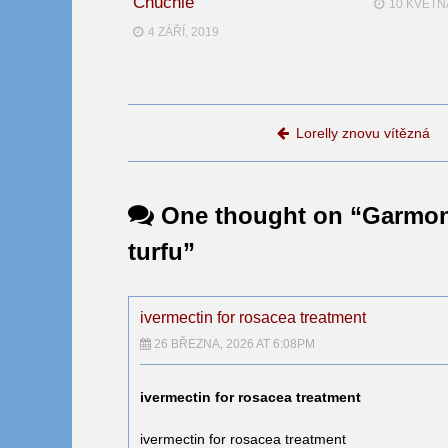
Chuchle
10 KVĚTN
4 ZÁŘÍ, 2019
Post navigation
Lorelly znovu vítězná
One thought on “
Garmon
turfu
”
ivermectin for rosacea treatment
26 BŘEZNA, 2026 AT 6:08PM
ivermectin for rosacea treatment
ivermectin for rosacea treatment