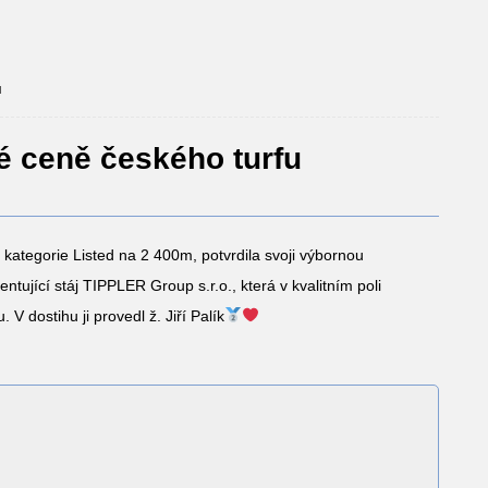
u
é ceně českého turfu
ě kategorie Listed na 2 400m, potvrdila svoji výbornou
entující stáj TIPPLER Group s.r.o., která v kvalitním poli
 V dostihu ji provedl ž. Jiří Palík