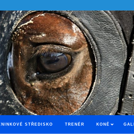
ÉNINKOVÉ STŘEDISKO
TRENÉR
KONĚ
GAL