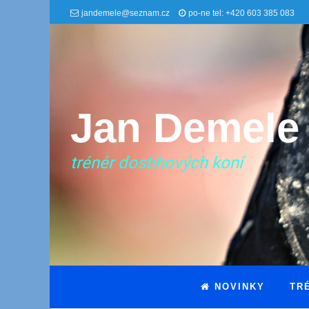
jandemele@seznam.cz
po-ne tel: +420 603 385 083
Jan Demele
trénér dostihových koní
NOVINKY
TR