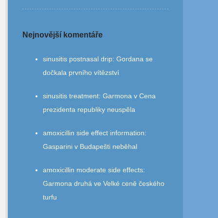
Nejnovější komentáře
sinusitis postnasal drip
:
Gordana se
dočkala prvního vítězství
sinusitis treatment
:
Garmona v Cena
prezidenta republiky neuspěla
amoxicillin side effect information
:
Gasparini v Budapešti neběhal
amoxicillin moderate side effects
:
Garmona druhá ve Velké ceně českého
turfu