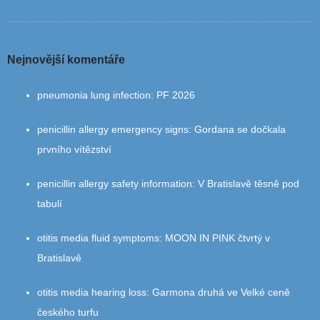
Nejnovější komentáře
pneumonia lung infection
:
PF 2026
penicillin allergy emergency signs
:
Gordana se dočkala
prvního vítězství
penicillin allergy safety information
:
V Bratislavě těsně pod
tabulí
otitis media fluid symptoms
:
MOON IN PINK čtvrtý v
Bratislavě
otitis media hearing loss
:
Garmona druhá ve Velké ceně
českého turfu