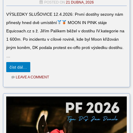
POSTED ON
21 DUBNA, 2026
VÝSLEDKY SLUŠOVICE 12.4.2026: První dostihy sezony nám
přinesly hned dvě umístění
MOON IN PINK stáje
Equicoach.cz s ž. Jiřím Palíkem běžel v dostihu IV.kategorie na
1 600m. Po incidentu v cílové rovině, kde byl Moon křižován
jiným koněm, DK podala protest ex-offo proti výsledku dostihu.
…
číst dál…
LEAVE A COMMENT