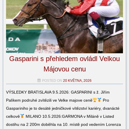
Gasparini s přehledem ovládl Velkou
Májovou cenu
POSTED ON
20 KVĚTNA, 2026
VÝSLEDKY BRATISLAVA 9.5.2026: GASPARINI s ž. Jiřím
Palíkem podruhé zvítězili ve Velke majove ceně
Pro
Gaspariniho je to desáté jedničkové vítězství kariéry, dvanácté
celkově
MILANO 10.5.2026:GARMONA v Miláně v Listed
dostihu na 2 200m doběhla na 10. místě pod vedením Lorenza