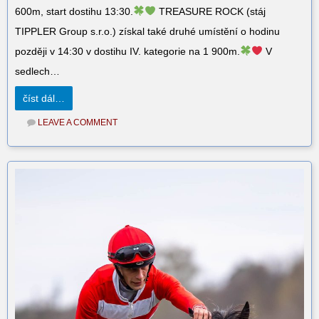
600m, start dostihu 13:30.
TREASURE ROCK (stáj
TIPPLER Group s.r.o.) získal také druhé umístění o hodinu
později v 14:30 v dostihu IV. kategorie na 1 900m.
V
sedlech…
číst dál…
LEAVE A COMMENT