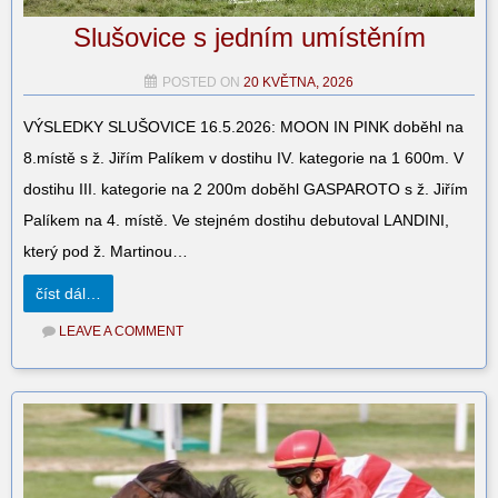
Slušovice s jedním umístěním
POSTED ON
20 KVĚTNA, 2026
VÝSLEDKY SLUŠOVICE 16.5.2026: MOON IN PINK doběhl na
8.místě s ž. Jiřím Palíkem v dostihu IV. kategorie na 1 600m. V
dostihu III. kategorie na 2 200m doběhl GASPAROTO s ž. Jiřím
Palíkem na 4. místě. Ve stejném dostihu debutoval LANDINI,
který pod ž. Martinou…
číst dál…
LEAVE A COMMENT