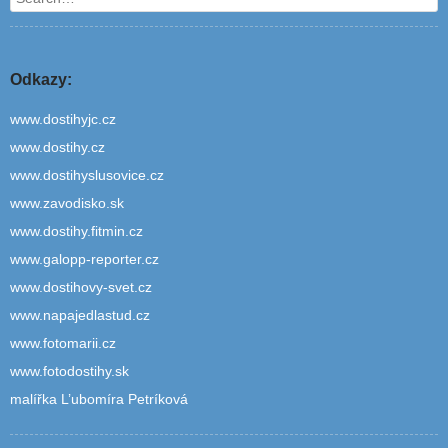
Odkazy:
www.dostihyjc.cz
www.dostihy.cz
www.dostihyslusovice.cz
www.zavodisko.sk
www.dostihy.fitmin.cz
www.galopp-reporter.cz
www.dostihovy-svet.cz
www.napajedlastud.cz
www.fotomarii.cz
www.fotodostihy.sk
malířka L’ubomíra Petríková