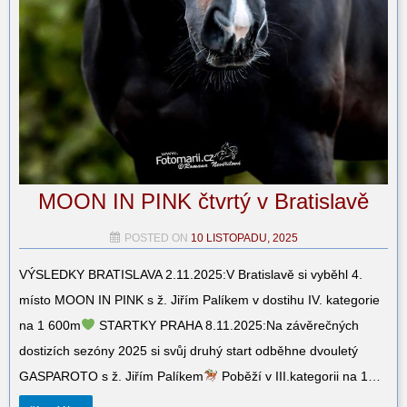
MOON IN PINK čtvrtý v Bratislavě
POSTED ON
10 LISTOPADU, 2025
VÝSLEDKY BRATISLAVA 2.11.2025:V Bratislavě si vyběhl 4.
místo MOON IN PINK s ž. Jiřím Palíkem v dostihu IV. kategorie
na 1 600m
STARTKY PRAHA 8.11.2025:Na závěrečných
dostizích sezóny 2025 si svůj druhý start odběhne dvouletý
GASPAROTO s ž. Jiřím Palíkem
Poběží v III.kategorii na 1…