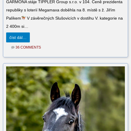
GARMONA stáje TIPPLER Group s.r.o. v 104. Ceně prezidenta
republiky s loterií Megamaxa doběhla na 8. místě s ž. Jiřím
Palíkem
V závěrečných Slušovicích v dostihu V. kategorie na
2 400m si…
číst dál…
36 COMMENTS