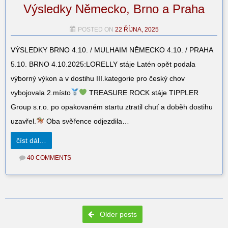
Výsledky Německo, Brno a Praha
POSTED ON
22 ŘÍJNA, 2025
VÝSLEDKY BRNO 4.10. / MULHAIM NĚMECKO 4.10. / PRAHA
5.10. BRNO 4.10.2025:LORELLY stáje Latén opět podala
výborný výkon a v dostihu III.kategorie pro český chov
vybojovala 2.místo
TREASURE ROCK stáje TIPPLER
Group s.r.o. po opakovaném startu ztratil chuť a doběh dostihu
uzavřel.
Oba svěřence odjezdila…
číst dál…
40 COMMENTS
Post navigation
Older posts