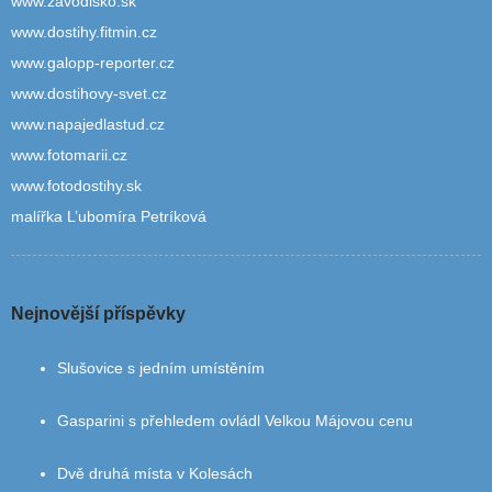
www.zavodisko.sk
www.dostihy.fitmin.cz
www.galopp-reporter.cz
www.dostihovy-svet.cz
www.napajedlastud.cz
www.fotomarii.cz
www.fotodostihy.sk
malířka L’ubomíra Petríková
Nejnovější příspěvky
Slušovice s jedním umístěním
Gasparini s přehledem ovládl Velkou Májovou cenu
Dvě druhá místa v Kolesách