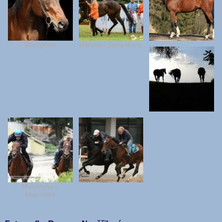
Starfighter
Vítězství Sebastiano
Monarcho a
Poinsettia