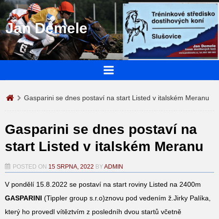
Jan Demele
Gasparini se dnes postaví na start Listed v italském Meranu
Gasparini se dnes postaví na
start Listed v italském Meranu
POSTED ON
15 SRPNA, 2022
BY
ADMIN
V pondělí 15.8.2022 se postaví na start roviny Listed na 2400m
GASPARINI
(Tippler group s.r.o)znovu pod vedením ž.Jirky Palíka,
který ho provedl vítěztvím z posledníh dvou startů včetně