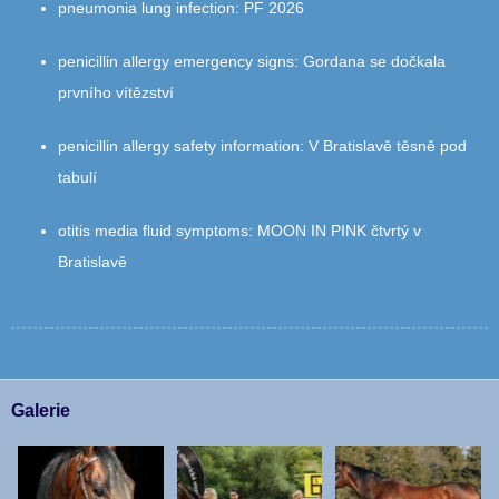
pneumonia lung infection
:
PF 2026
penicillin allergy emergency signs
:
Gordana se dočkala
prvního vítězství
penicillin allergy safety information
:
V Bratislavě těsně pod
tabulí
otitis media fluid symptoms
:
MOON IN PINK čtvrtý v
Bratislavě
Galerie