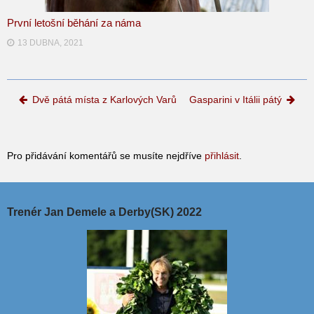
První letošní běhání za náma
13 DUBNA, 2021
Post navigation
Dvě pátá místa z Karlových Varů
Gasparini v Itálii pátý
Pro přidávání komentářů se musíte nejdříve
přihlásit
.
Trenér Jan Demele a Derby(SK) 2022