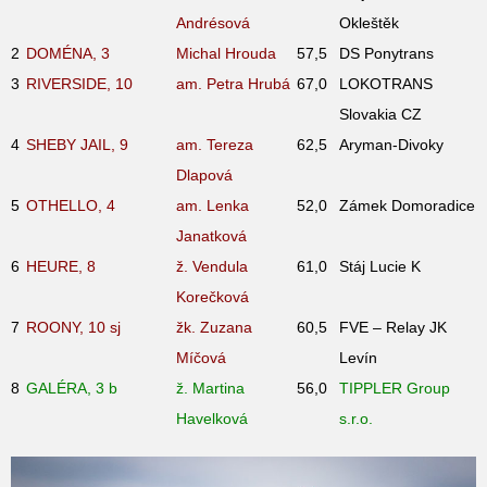
Andrésová
Okleštěk
2
DOMÉNA, 3
Michal Hrouda
57,5
DS Ponytrans
3
RIVERSIDE, 10
am. Petra Hrubá
67,0
LOKOTRANS
Slovakia CZ
4
SHEBY JAIL, 9
am. Tereza
62,5
Aryman-Divoky
Dlapová
5
OTHELLO, 4
am. Lenka
52,0
Zámek Domoradice
Janatková
6
HEURE, 8
ž. Vendula
61,0
Stáj Lucie K
Korečková
7
ROONY, 10
sj
žk. Zuzana
60,5
FVE – Relay JK
Míčová
Levín
8
GALÉRA, 3
b
ž. Martina
56,0
TIPPLER Group
Havelková
s.r.o.