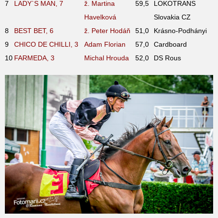
7
LADY`S MAN, 7
ž. Martina
59,5
LOKOTRANS
Havelková
Slovakia CZ
8
BEST BET, 6
ž. Peter Hodáň
51,0
Krásno-Podhányi
9
CHICO DE CHILLI, 3
Adam Florian
57,0
Cardboard
10
FARMEDA, 3
Michal Hrouda
52,0
DS Rous