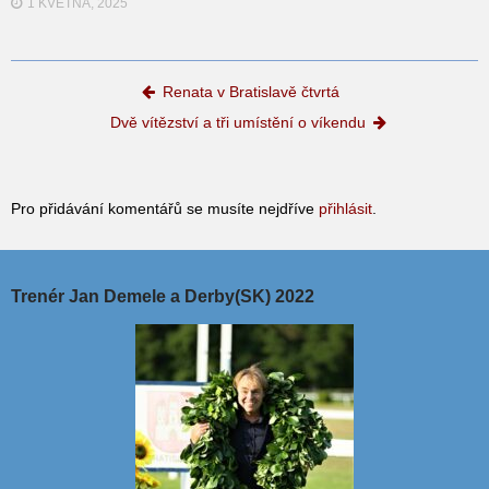
1 KVĚTNA, 2025
Post navigation
Renata v Bratislavě čtvrtá
Dvě vítězství a tři umístění o víkendu
Pro přidávání komentářů se musíte nejdříve
přihlásit
.
Trenér Jan Demele a Derby(SK) 2022