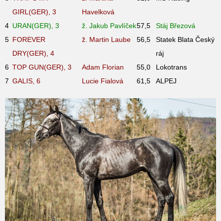
GIRL(GER), 3
Havelková
4
URAN(GER), 3
ž. Jakub Pavlíček
57,5
Stáj Březová
5
FOREVER
ž. Martin Laube
56,5
Statek Blata Český
DRY(GER), 4
ráj
6
TOP GUN(GER), 3
Adam Florian
55,0
Lokotrans
7
GALIS, 6
Lucie Fialová
61,5
ALPEJ