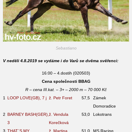
Sebastiano
V neděli 4.8.2019 se vydáme i do Varů se dvěma svěřenci:
16:00 – 4.dostih (020503)
Cena společnosti BBAG
R – cena III.kat. – 3+ – 2000 m – 70 000 Kč
1
LOOP LOVE(GB), 7
j
ž. Petr Foret
57,5
Zámek
Domoradice
2
BARNEY BASH(GER),
ž. Vendula
53,0
Lokotrans
3
Korečková
3
THAT`S MY
ž. Martina
51,0
MS Racing