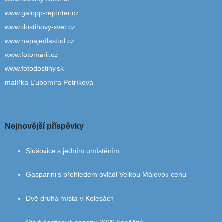
www.galopp-reporter.cz
www.dostihovy-svet.cz
www.napajedlastud.cz
www.fotomarii.cz
www.fotodostihy.sk
malířka L’ubomíra Petríková
Nejnovější příspěvky
Slušovice s jedním umístěním
Gasparini s přehledem ovládl Velkou Májovou cenu
Dvě druhá místa v Kolesách