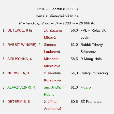
12:10 – 5.dostih (030306)
Cena slušovické vážnice
R – handicap V.kat. – 3+ – 1800 m – 20 000 Kč
1
DETEKCE, 8
bj
žk. Zuzana
56,0
FVE – Relay JK
Míčová
Levín
2
RABBIT WIN(IRE), 4
Simona
61,0
Rabbit Trhový
Laubeová
Štěpánov
3
AIRUSCHKA, 4
Michaela
58,5
R.Maag-Hála
Musialová
4
NURWELA, 3
ž. Vendula
54,0
Colegium Racing
Korečková
5
ALFAZIVE(FR), 4
am. Jindřich
61,0
Figaro
Fabris
6
DETERMIS, 6
ž. Jiřina
60,5
EŽ Praha a.s.
Andrésová