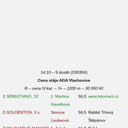
14:10 – 9.dostih (030304)
Cena stáje AGA Vlachovice
R – cena IV.kat. – 3+ – 2200 m – 30 000 Kč
1
SEBASTIANO, 10
ž. Martina
56,0
www.fotomarii.cz
Havelková
2
GOLDENTON, 3
s
Simona
56,5
Rabbit Trhový
Laubeová
Štěpánov