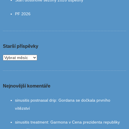
Start dostihové sezony 2026 úspěšný
PF 2026
Starší příspěvky
Nejnovější komentáře
sinusitis postnasal drip
:
Gordana se dočkala prvního
vítězství
sinusitis treatment
:
Garmona v Cena prezidenta republiky