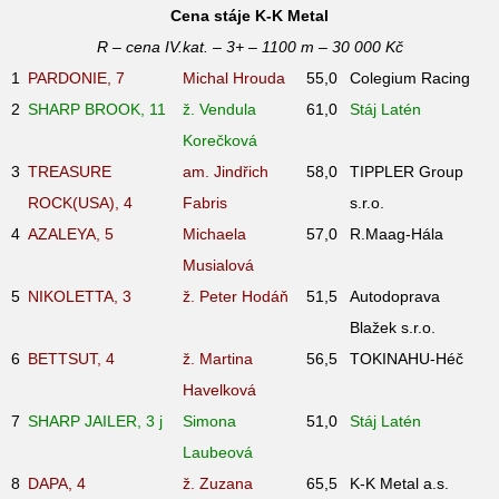
Cena stáje K-K Metal
R – cena IV.kat. – 3+ – 1100 m – 30 000 Kč
1
PARDONIE, 7
Michal Hrouda
55,0
Colegium Racing
2
SHARP BROOK, 11
ž. Vendula
61,0
Stáj Latén
Korečková
3
TREASURE
am. Jindřich
58,0
TIPPLER Group
ROCK(USA), 4
Fabris
s.r.o.
4
AZALEYA, 5
Michaela
57,0
R.Maag-Hála
Musialová
5
NIKOLETTA, 3
ž. Peter Hodáň
51,5
Autodoprava
Blažek s.r.o.
6
BETTSUT, 4
ž. Martina
56,5
TOKINAHU-Héč
Havelková
7
SHARP JAILER, 3
j
Simona
51,0
Stáj Latén
Laubeová
8
DAPA, 4
ž. Zuzana
65,5
K-K Metal a.s.