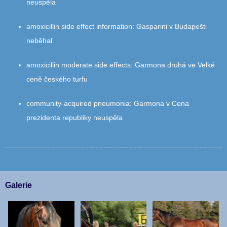
neuspěla
amoxicillin side effect information
:
Gasparini v Budapešti
neběhal
amoxicillin moderate side effects
:
Garmona druhá ve Velké
ceně českého turfu
community‑acquired pneumonia
:
Garmona v Cena
prezidenta republiky neuspěla
Galerie