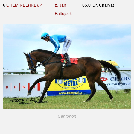
6
CHEMINÉE(IRE), 4
ž. Jan
65,0
Dr. Charvát
Faltejsek
Centorion