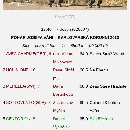
Uran(GER)
17:40 – 7.dostih (020507)
POHÁR JOSEFA VÁNI – KARLOVARSKÁ KORUNNÍ 2019
Stch – cena III.kat. – 4+ – 3500 m – 90 000 Kč
1
AVEC CHARME(GER), 9
am. Michal
64,0
Statek Stráž-Vraná
Mikšovský
2
HOLIN ONE, 10
Pavel Složil
66,5
Na Ebenu
ml.
3
MERELLA(SWI), 7
Dana
68,0
Zeas Staré Hradiště
Bořánková
4
SOTTOVENTO(GER), 7
ž. Jaroslav
68,5
Chládek&Tintěra-
Myška
Váňa
5
CENTORION, 8
Daniel
65,0
Stáj Březová
Vyhnálek