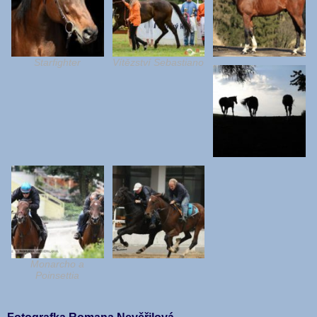
Starfighter
Vítězství Sebastiano
Monarcho a
Poinsettia