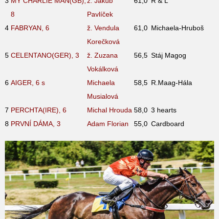
3
MY CHARLIE MAN(GB),
ž. Jakub
61,0
R & L
8
Pavlíček
4
FABRYAN, 6
ž. Vendula
61,0
Michaela-Hruboš
Korečková
5
CELENTANO(GER), 3
ž. Zuzana
56,5
Stáj Magog
Vokálková
6
AIGER, 6
s
Michaela
58,5
R.Maag-Hála
Musialová
7
PERCHTA(IRE), 6
Michal Hrouda
58,0
3 hearts
8
PRVNÍ DÁMA, 3
Adam Florian
55,0
Cardboard