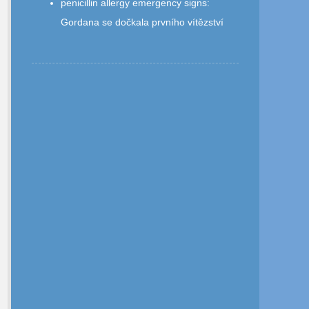
penicillin allergy emergency signs
:
Gordana se dočkala prvního vítězství