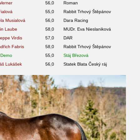
 Verner
56,0
Roman
Fialová
55,0
Rabbit Trhový Štěpánov
la Musialová
56,0
Dara Racing
tin Laube
58,0
MUDr. Eva Nieslaniková
seppe Virdis
57,0
DAR
ndřich Fabris
58,0
Rabbit Trhový Štěpánov
l Demo
55,0
Stáj Březová
áš Lukášek
56,0
Statek Blata Český ráj