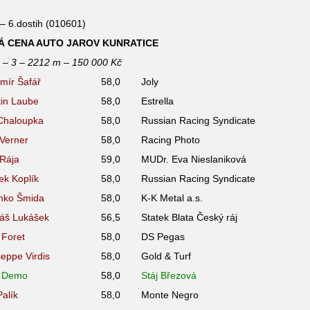
– 6.dostih (010601)
Á CENA AUTO JAROV KUNRATICE
. – 3 – 2212 m – 150 000 Kč
omír Šafář
58,0
Joly
tin Laube
58,0
Estrella
í Chaloupka
58,0
Russian Racing Syndicate
 Verner
58,0
Racing Photo
 Rája
59,0
MUDr. Eva Nieslaniková
ek Koplík
58,0
Russian Racing Syndicate
nko Šmida
58,0
K-K Metal a.s.
áš Lukášek
56,5
Statek Blata Český ráj
 Foret
58,0
DS Pegas
seppe Virdis
58,0
Gold & Turf
l Demo
58,0
Stáj Březová
Palík
58,0
Monte Negro