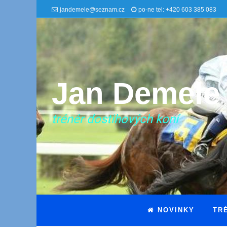
jandemele@seznam.cz
po-ne tel: +420 603 385 083
Jan Demele
trénér dostihových koní
NOVINKY
TR