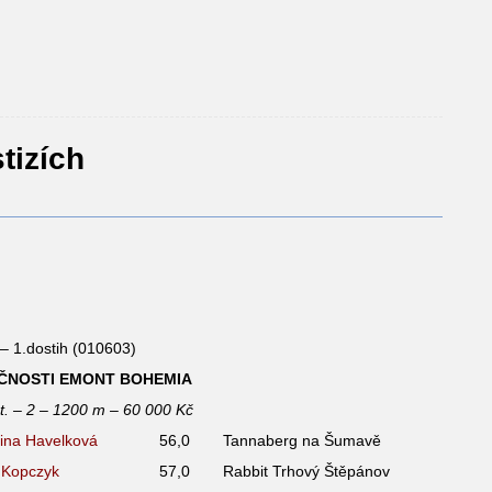
tizích
– 1.dostih (010603)
ČNOSTI EMONT BOHEMIA
at. – 2 – 1200 m – 60 000 Kč
tina Havelková
56,0
Tannaberg na Šumavě
 Kopczyk
57,0
Rabbit Trhový Štěpánov