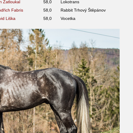
an Zatloukal
58,0
Lokotrans
ndřich Fabris
58,0
Rabbit Trhový Štěpánov
vid Liška
58,0
Vocetka