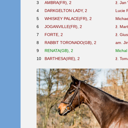
3
AMBRA(FR), 2
ž. Jan
4
DARKGELTON LADY, 2
Lucie 
5
WHISKEY PALACE(FR), 2
Michae
6
JOGANVILLE(FR), 2
ž. Mar
7
FORTE, 2
ž. Giu
8
RABBIT TORONADO(GB), 2
am. Ji
9
RENATA(GB), 2
Micha
10
BARTHESA(IRE), 2
ž. Tom