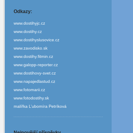
Odkazy:
www.dostihyjc.cz
www.dostihy.cz
www.dostihyslusovice.cz
www.zavodisko.sk
www.dostihy.fitmin.cz
www.galopp-reporter.cz
www.dostihovy-svet.cz
www.napajedlastud.cz
www.fotomarii.cz
www.fotodostihy.sk
malířka L’ubomíra Petríková
Nejnovější příspěvky