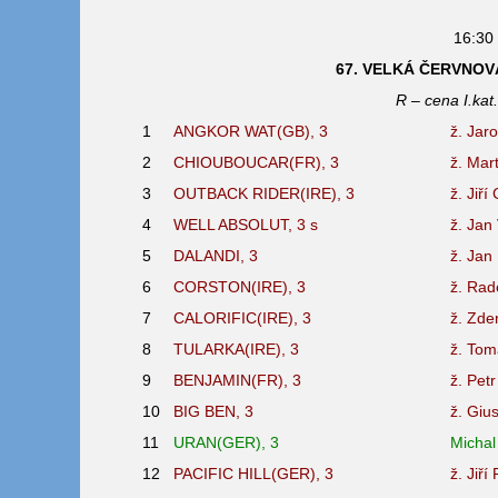
16:30 
67. VELKÁ ČERVNOV
R – cena I.kat
1
ANGKOR WAT(GB), 3
ž. Jar
2
CHIOUBOUCAR(FR), 3
ž. Mar
3
OUTBACK RIDER(IRE), 3
ž. Jiř
4
WELL ABSOLUT, 3
s
ž. Jan
5
DALANDI, 3
ž. Jan
6
CORSTON(IRE), 3
ž. Rad
7
CALORIFIC(IRE), 3
ž. Zde
8
TULARKA(IRE), 3
ž. Tom
9
BENJAMIN(FR), 3
ž. Petr
10
BIG BEN, 3
ž. Giu
11
URAN(GER), 3
Micha
12
PACIFIC HILL(GER), 3
ž. Jiří 