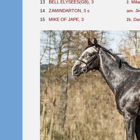
13
BELL ELYSEES(GB), 3
ž. Mil
14
ZAMINDARTON, 3
s
am. Ji
15
MIKE OF JAPE, 3
žk. Da