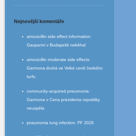
Nejnovější komentáře
amoxicillin side effect information
:
Gasparini v Budapešti neběhal
amoxicillin moderate side effects
:
Garmona druhá ve Velké ceně českého
turfu
community‑acquired pneumonia
:
Garmona v Cena prezidenta republiky
neuspěla
pneumonia lung infection
:
PF 2026